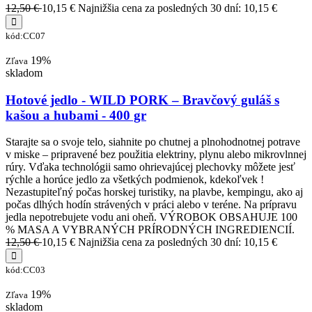
12,50 €
10,15 €
Najnižšia cena za posledných 30 dní: 10,15 €
kód:CC07
19%
Zľava
skladom
Hotové jedlo - WILD PORK – Bravčový guláš s
kašou a hubami - 400 gr
Starajte sa o svoje telo, siahnite po chutnej a plnohodnotnej potrave
v miske – pripravené bez použitia elektriny, plynu alebo mikrovlnnej
rúry. Vďaka technológii samo ohrievajúcej plechovky môžete jesť
rýchle a horúce jedlo za všetkých podmienok, kdekoľvek !
Nezastupiteľný počas horskej turistiky, na plavbe, kempingu, ako aj
počas dlhých hodín strávených v práci alebo v teréne. Na prípravu
jedla nepotrebujete vodu ani oheň. VÝROBOK OBSAHUJE 100
% MASA A VYBRANÝCH PRÍRODNÝCH INGREDIENCIÍ.
12,50 €
10,15 €
Najnižšia cena za posledných 30 dní: 10,15 €
kód:CC03
19%
Zľava
skladom