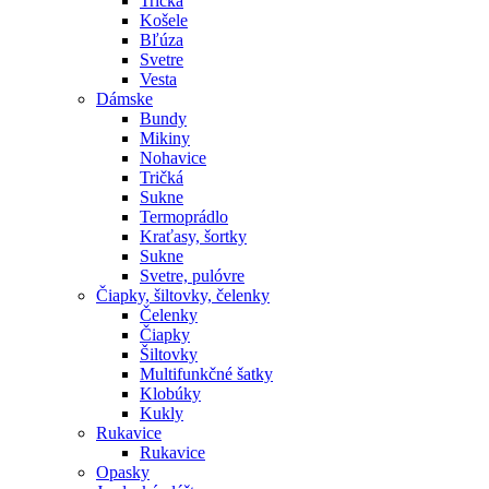
Tričká
Košele
Bľúza
Svetre
Vesta
Dámske
Bundy
Mikiny
Nohavice
Tričká
Sukne
Termoprádlo
Kraťasy, šortky
Sukne
Svetre, pulóvre
Čiapky, šiltovky, čelenky
Čelenky
Čiapky
Šiltovky
Multifunkčné šatky
Klobúky
Kukly
Rukavice
Rukavice
Opasky