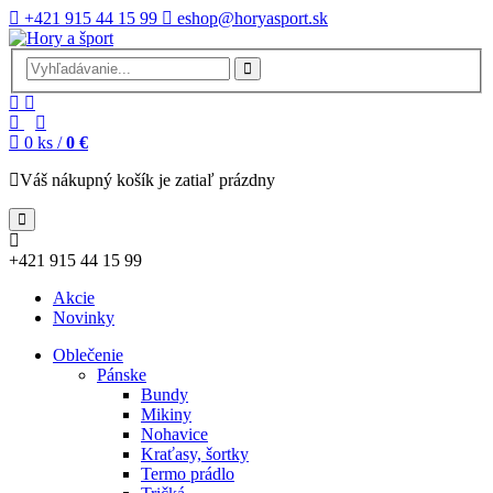
+421 915 44 15 99
eshop@horyasport.sk
0
ks /
0 €
Váš nákupný košík je zatiaľ prázdny
+421 915 44 15 99
Akcie
Novinky
Oblečenie
Pánske
Bundy
Mikiny
Nohavice
Kraťasy, šortky
Termo prádlo