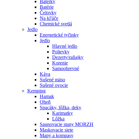
Baterky
Batérie
Čelovky
Na kľúče
Chemické svetlá
Jedlo
Energetické tyčinky
Jedlo
Hlavné jedlo
Polievky
Dezerty/raňajky
Korenie
Samoohrevné
Káva
Sušené mäso
Sušené ovocie
Kemping
Hamak
Oheň
Spacáky, lôžka, deky
Karimatky
Lôžka
Saunovacie stany MORZH
Maskovacie siete
Mapy a kompasy