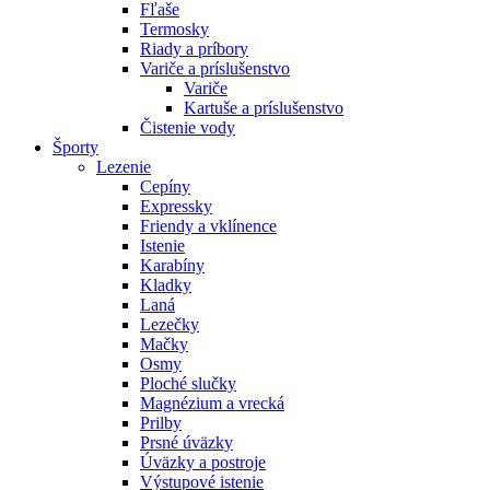
Fľaše
Termosky
Riady a príbory
Variče a príslušenstvo
Variče
Kartuše a príslušenstvo
Čistenie vody
Športy
Lezenie
Cepíny
Expressky
Friendy a vklínence
Istenie
Karabíny
Kladky
Laná
Lezečky
Mačky
Osmy
Ploché slučky
Magnézium a vrecká
Prilby
Prsné úväzky
Úväzky a postroje
Výstupové istenie