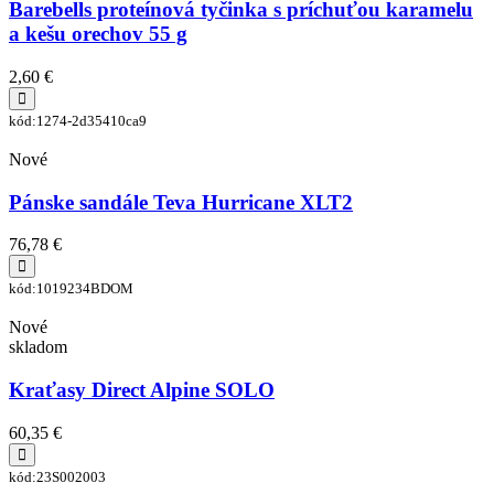
Barebells proteínová tyčinka s príchuťou karamelu
a kešu orechov 55 g
2,60 €
kód:1274-2d35410ca9
Nové
Pánske sandále Teva Hurricane XLT2
76,78 €
kód:1019234BDOM
Nové
skladom
Kraťasy Direct Alpine SOLO
60,35 €
kód:23S002003