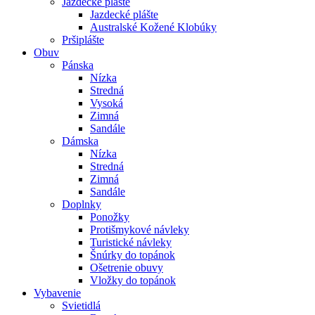
Jazdecké plášte
Jazdecké plášte
Australské Kožené Klobúky
Pršiplášte
Obuv
Pánska
Nízka
Stredná
Vysoká
Zimná
Sandále
Dámska
Nízka
Stredná
Zimná
Sandále
Doplnky
Ponožky
Protišmykové návleky
Turistické návleky
Šnúrky do topánok
Ošetrenie obuvy
Vložky do topánok
Vybavenie
Svietidlá