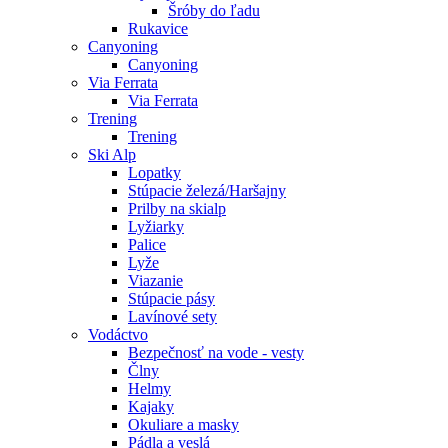
Šróby do ľadu
Rukavice
Canyoning
Canyoning
Via Ferrata
Via Ferrata
Trening
Trening
Ski Alp
Lopatky
Stúpacie železá/Haršajny
Prilby na skialp
Lyžiarky
Palice
Lyže
Viazanie
Stúpacie pásy
Lavínové sety
Vodáctvo
Bezpečnosť na vode - vesty
Člny
Helmy
Kajaky
Okuliare a masky
Pádla a veslá