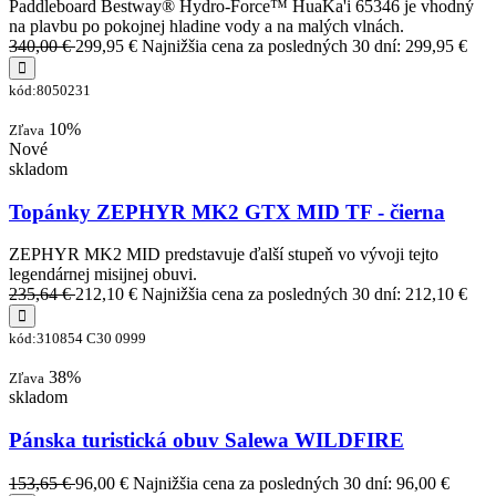
Paddleboard Bestway® Hydro-Force™ HuaKa'i 65346 je vhodný
na plavbu po pokojnej hladine vody a na malých vlnách.
340,00 €
299,95 €
Najnižšia cena za posledných 30 dní: 299,95 €
kód:8050231
10%
Zľava
Nové
skladom
Topánky ZEPHYR MK2 GTX MID TF - čierna
ZEPHYR MK2 MID predstavuje ďalší stupeň vo vývoji tejto
legendárnej misijnej obuvi.
235,64 €
212,10 €
Najnižšia cena za posledných 30 dní: 212,10 €
kód:310854 C30 0999
38%
Zľava
skladom
Pánska turistická obuv Salewa WILDFIRE
153,65 €
96,00 €
Najnižšia cena za posledných 30 dní: 96,00 €