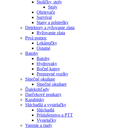
Stoličky, stoly
Stoly
Ohrievače
Survival
Stany a prístrešky
Detektory a ryžovanie zlata
Ryžovanie zlata
Prvá pomoc
Lekárničky
Ostatné
Batohy
Batohy
Hydrovaky
Bočné kapsy
Prepravné vozíky
Slnečné okuliare
Slnečné okuliare
Ďalekohľady
Darčekové poukazy
Karabínky
Slúchadlá a vysielačky
Slúchadlá
Príslušenstvo a PTT
Vysielačky
Varenie a riady