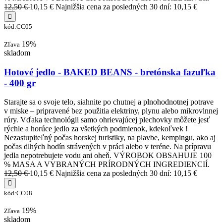
12,50 €
10,15 €
Najnižšia cena za posledných 30 dní: 10,15 €
kód:CC05
19%
Zľava
skladom
Hotové jedlo - BAKED BEANS - bretónska fazuľka
- 400 gr
Starajte sa o svoje telo, siahnite po chutnej a plnohodnotnej potrave
v miske – pripravené bez použitia elektriny, plynu alebo mikrovlnnej
rúry. Vďaka technológii samo ohrievajúcej plechovky môžete jesť
rýchle a horúce jedlo za všetkých podmienok, kdekoľvek !
Nezastupiteľný počas horskej turistiky, na plavbe, kempingu, ako aj
počas dlhých hodín strávených v práci alebo v teréne. Na prípravu
jedla nepotrebujete vodu ani oheň. VÝROBOK OBSAHUJE 100
% MASA A VYBRANÝCH PRÍRODNÝCH INGREDIENCIÍ.
12,50 €
10,15 €
Najnižšia cena za posledných 30 dní: 10,15 €
kód:CC08
19%
Zľava
skladom