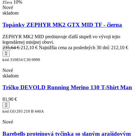
10%
Zľava
Nové
skladom
Topánky ZEPHYR MK2 GTX MID TF - čierna
ZEPHYR MK2 MID predstavuje ďalší stupeň vo vývoji tejto
legendárnej misijnej obuvi.
235,64 €
212,10 €
Najnižšia cena za posledných 30 dní: 212,10 €
kód:310854 C30 0999
Nové
skladom
Tričko DEVOLD Running Merino 130 T-Shirt Man
81,90 €
kód:GO 293 210 B 440A
Nové
Barebells proteínová tyčinka so slaným arašidovým