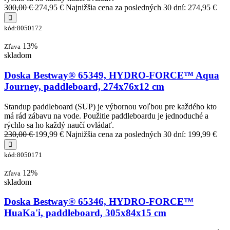
300,00 €
274,95 €
Najnižšia cena za posledných 30 dní: 274,95 €
kód:8050172
13%
Zľava
skladom
Doska Bestway® 65349, HYDRO-FORCE™ Aqua
Journey, paddleboard, 274x76x12 cm
Standup paddleboard (SUP) je výbornou voľbou pre každého kto
má rád zábavu na vode. Použitie paddleboardu je jednoduché a
rýchlo sa ho každý naučí ovládať.
230,00 €
199,99 €
Najnižšia cena za posledných 30 dní: 199,99 €
kód:8050171
12%
Zľava
skladom
Doska Bestway® 65346, HYDRO-FORCE™
HuaKa'i, paddleboard, 305x84x15 cm