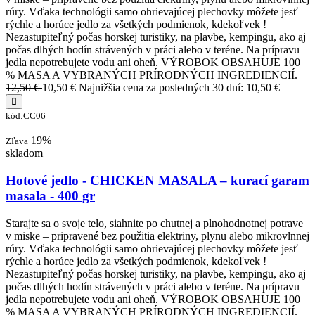
rúry. Vďaka technológii samo ohrievajúcej plechovky môžete jesť
rýchle a horúce jedlo za všetkých podmienok, kdekoľvek !
Nezastupiteľný počas horskej turistiky, na plavbe, kempingu, ako aj
počas dlhých hodín strávených v práci alebo v teréne. Na prípravu
jedla nepotrebujete vodu ani oheň. VÝROBOK OBSAHUJE 100
% MASA A VYBRANÝCH PRÍRODNÝCH INGREDIENCIÍ.
12,50 €
10,50 €
Najnižšia cena za posledných 30 dní: 10,50 €
kód:CC06
19%
Zľava
skladom
Hotové jedlo - CHICKEN MASALA – kurací garam
masala - 400 gr
Starajte sa o svoje telo, siahnite po chutnej a plnohodnotnej potrave
v miske – pripravené bez použitia elektriny, plynu alebo mikrovlnnej
rúry. Vďaka technológii samo ohrievajúcej plechovky môžete jesť
rýchle a horúce jedlo za všetkých podmienok, kdekoľvek !
Nezastupiteľný počas horskej turistiky, na plavbe, kempingu, ako aj
počas dlhých hodín strávených v práci alebo v teréne. Na prípravu
jedla nepotrebujete vodu ani oheň. VÝROBOK OBSAHUJE 100
% MASA A VYBRANÝCH PRÍRODNÝCH INGREDIENCIÍ.