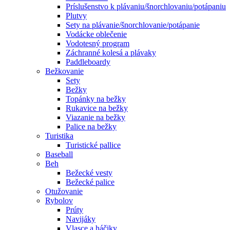
Príslušenstvo k plávaniu/šnorchlovaniu/potápaniu
Plutvy
Sety na plávanie/šnorchlovanie/potápanie
Vodácke oblečenie
Vodotesný program
Záchranné kolesá a plávaky
Paddleboardy
Bežkovanie
Sety
Bežky
Topánky na bežky
Rukavice na bežky
Viazanie na bežky
Palice na bežky
Turistika
Turistické pallice
Baseball
Beh
Bežecké vesty
Bežecké palice
Otužovanie
Rybolov
Prúty
Navijáky
Vlasce a háčiky