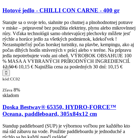
Hotové jedlo - CHILLI CON CARNE - 400 gr
Starajte sa o svoje telo, siahnite po chutnej a plnohodnotnej potrave
v miske – pripravené bez použitia elektriny, plynu alebo mikrovlnnej
rúry. Vďaka technológii samo ohrievajúcej plechovky môžete jesť
rýchle a horúce jedlo za všetkých podmienok, kdekoľvek !
Nezastupiteľný počas horskej turistiky, na plavbe, kempingu, ako aj
počas dlhých hodín strávených v práci alebo v teréne. Na prípravu
jedla nepotrebujete vodu ani oheň. VÝROBOK OBSAHUJE 100
% MASA A VYBRANÝCH PRÍRODNÝCH INGREDIENCIÍ.
12,50 €
10,15 €
Najnižšia cena za posledných 30 dní: 10,15 €
kód:CC02
8%
Zľava
skladom
Doska Bestway® 65350, HYDRO-FORCE™
Oceana, paddleboard, 305x84x12 cm
Standup paddleboard (SUP) je výbornou voľbou pre každého kto
má rád zábavu na vode. Použitie paddleboardu je jednoduché a
rýchlo sa ho každý naučí ovládať.