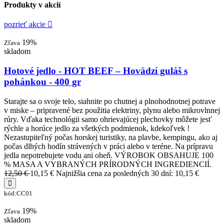
Produkty v akcií
pozrieť akcie
19%
Zľava
skladom
Hotové jedlo - HOT BEEF – Hovädzí guláš s
pohánkou - 400 gr
Starajte sa o svoje telo, siahnite po chutnej a plnohodnotnej potrave
v miske – pripravené bez použitia elektriny, plynu alebo mikrovlnnej
rúry. Vďaka technológii samo ohrievajúcej plechovky môžete jesť
rýchle a horúce jedlo za všetkých podmienok, kdekoľvek !
Nezastupiteľný počas horskej turistiky, na plavbe, kempingu, ako aj
počas dlhých hodín strávených v práci alebo v teréne. Na prípravu
jedla nepotrebujete vodu ani oheň. VÝROBOK OBSAHUJE 100
% MASA A VYBRANÝCH PRÍRODNÝCH INGREDIENCIÍ.
12,50 €
10,15 €
Najnižšia cena za posledných 30 dní: 10,15 €
kód:CC01
19%
Zľava
skladom