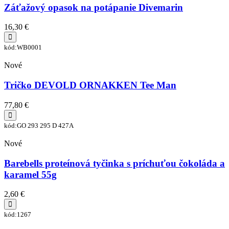
Záťažový opasok na potápanie Divemarin
16,30 €
kód:WB0001
Nové
Tričko DEVOLD ORNAKKEN Tee Man
77,80 €
kód:GO 293 295 D 427A
Nové
Barebells proteínová tyčinka s príchuťou čokoláda a
karamel 55g
2,60 €
kód:1267