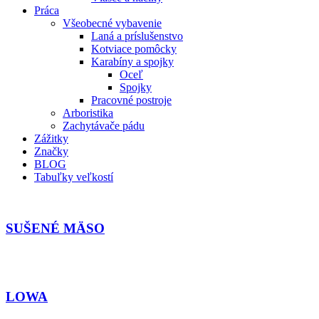
Práca
Všeobecné vybavenie
Laná a príslušenstvo
Kotviace pomôcky
Karabíny a spojky
Oceľ
Spojky
Pracovné postroje
Arboristika
Zachytávače pádu
Zážitky
Značky
BLOG
Tabuľky veľkostí
SUŠENÉ MÄSO
LOWA