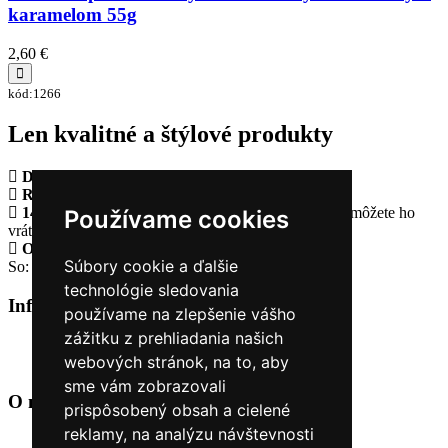
karamelom 55g
2,60 €
kód:1266
Len kvalitné a štýlové produkty
Doprava zadarmo
pri objednávke nad 230€
Rýchle dodanie
Tovar Vám odošleme do 24 hodín
14 Dní na vrátenie tovaru
Ak Vám tovar nesadne, môžete ho
Používame cookies
vrátiť
Otvorené celý týždeň
Po - pia: 8:30 - 16:30
Súbory cookie a ďalšie
So: 9:00 - 12:00
technológie sledovania
Informácie
+
používame na zlepšenie vášho
zážitku z prehliadania našich
O nás
webových stránok, na to, aby
Kontakt
sme vám zobrazovali
O nás
+
prispôsobený obsah a cielené
reklamy, na analýzu návštevnosti
Úvod