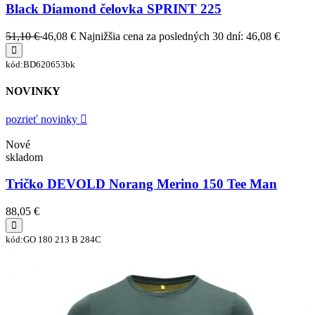
Black Diamond čelovka SPRINT 225
51,10 €
46,08 €
Najnižšia cena za posledných 30 dní: 46,08 €
kód:BD620653bk
NOVINKY
pozrieť novinky
Nové
skladom
Tričko DEVOLD Norang Merino 150 Tee Man
88,05 €
kód:GO 180 213 B 284C