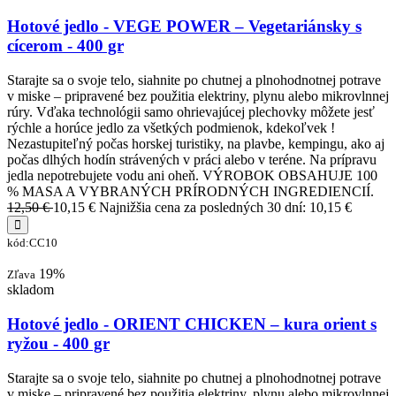
Hotové jedlo - VEGE POWER – Vegetariánsky s
cícerom - 400 gr
Starajte sa o svoje telo, siahnite po chutnej a plnohodnotnej potrave
v miske – pripravené bez použitia elektriny, plynu alebo mikrovlnnej
rúry. Vďaka technológii samo ohrievajúcej plechovky môžete jesť
rýchle a horúce jedlo za všetkých podmienok, kdekoľvek !
Nezastupiteľný počas horskej turistiky, na plavbe, kempingu, ako aj
počas dlhých hodín strávených v práci alebo v teréne. Na prípravu
jedla nepotrebujete vodu ani oheň. VÝROBOK OBSAHUJE 100
% MASA A VYBRANÝCH PRÍRODNÝCH INGREDIENCIÍ.
12,50 €
10,15 €
Najnižšia cena za posledných 30 dní: 10,15 €
kód:CC10
19%
Zľava
skladom
Hotové jedlo - ORIENT CHICKEN – kura orient s
ryžou - 400 gr
Starajte sa o svoje telo, siahnite po chutnej a plnohodnotnej potrave
v miske – pripravené bez použitia elektriny, plynu alebo mikrovlnnej