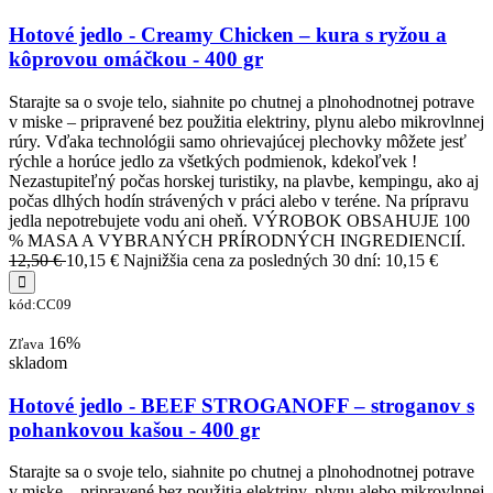
Hotové jedlo - Creamy Chicken – kura s ryžou a
kôprovou omáčkou - 400 gr
Starajte sa o svoje telo, siahnite po chutnej a plnohodnotnej potrave
v miske – pripravené bez použitia elektriny, plynu alebo mikrovlnnej
rúry. Vďaka technológii samo ohrievajúcej plechovky môžete jesť
rýchle a horúce jedlo za všetkých podmienok, kdekoľvek !
Nezastupiteľný počas horskej turistiky, na plavbe, kempingu, ako aj
počas dlhých hodín strávených v práci alebo v teréne. Na prípravu
jedla nepotrebujete vodu ani oheň. VÝROBOK OBSAHUJE 100
% MASA A VYBRANÝCH PRÍRODNÝCH INGREDIENCIÍ.
12,50 €
10,15 €
Najnižšia cena za posledných 30 dní: 10,15 €
kód:CC09
16%
Zľava
skladom
Hotové jedlo - BEEF STROGANOFF – stroganov s
pohankovou kašou - 400 gr
Starajte sa o svoje telo, siahnite po chutnej a plnohodnotnej potrave
v miske – pripravené bez použitia elektriny, plynu alebo mikrovlnnej