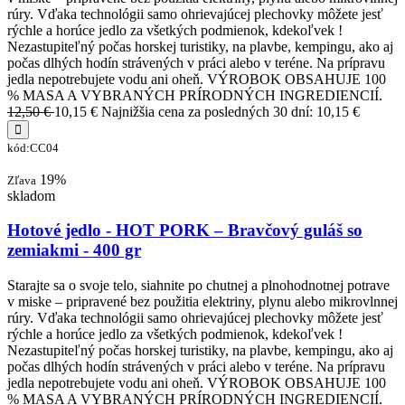
rúry. Vďaka technológii samo ohrievajúcej plechovky môžete jesť
rýchle a horúce jedlo za všetkých podmienok, kdekoľvek !
Nezastupiteľný počas horskej turistiky, na plavbe, kempingu, ako aj
počas dlhých hodín strávených v práci alebo v teréne. Na prípravu
jedla nepotrebujete vodu ani oheň. VÝROBOK OBSAHUJE 100
% MASA A VYBRANÝCH PRÍRODNÝCH INGREDIENCIÍ.
12,50 €
10,15 €
Najnižšia cena za posledných 30 dní: 10,15 €
kód:CC04
19%
Zľava
skladom
Hotové jedlo - HOT PORK – Bravčový guláš so
zemiakmi - 400 gr
Starajte sa o svoje telo, siahnite po chutnej a plnohodnotnej potrave
v miske – pripravené bez použitia elektriny, plynu alebo mikrovlnnej
rúry. Vďaka technológii samo ohrievajúcej plechovky môžete jesť
rýchle a horúce jedlo za všetkých podmienok, kdekoľvek !
Nezastupiteľný počas horskej turistiky, na plavbe, kempingu, ako aj
počas dlhých hodín strávených v práci alebo v teréne. Na prípravu
jedla nepotrebujete vodu ani oheň. VÝROBOK OBSAHUJE 100
% MASA A VYBRANÝCH PRÍRODNÝCH INGREDIENCIÍ.