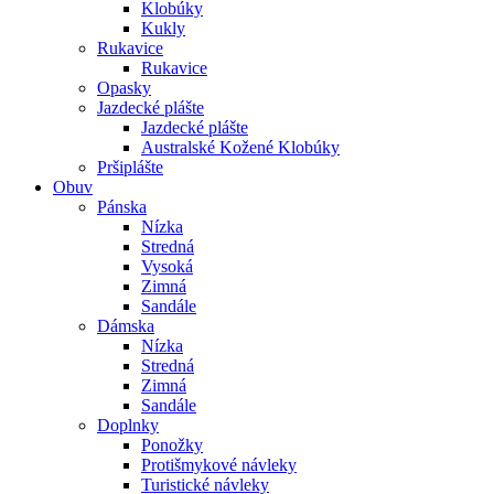
Klobúky
Kukly
Rukavice
Rukavice
Opasky
Jazdecké plášte
Jazdecké plášte
Australské Kožené Klobúky
Pršiplášte
Obuv
Pánska
Nízka
Stredná
Vysoká
Zimná
Sandále
Dámska
Nízka
Stredná
Zimná
Sandále
Doplnky
Ponožky
Protišmykové návleky
Turistické návleky