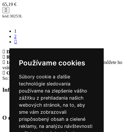
65,19 €
kód:30253L
1
2
Doprava zadarmo
pri objednávke nad 230€
Rýchle dodanie
Tovar Vám odošleme do 24 hodín
Používame cookies
14 Dní na vrátenie tovaru
Ak Vám tovar nesadne, môžete ho
vrátiť
Otvorené celý týždeň
Po - pia: 8:30 - 16:30
Súbory cookie a ďalšie
So: 9:00 - 12:00
technológie sledovania
Informácie
+
používame na zlepšenie vášho
zážitku z prehliadania našich
O nás
webových stránok, na to, aby
Kontakt
sme vám zobrazovali
O nás
+
prispôsobený obsah a cielené
reklamy, na analýzu návštevnosti
Úvod