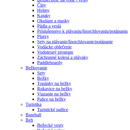
Člny
Helmy
Kajaky
Okuliare a masky
Pádla a veslá
Príslušenstvo k plávaniu/šnorchlovaniu/potápaniu
Plutvy
Sety na plávanie/šnorchlovanie/potápanie
Vodácke oblečenie
Vodotesný program
Záchranné kolesá a plávaky
Paddleboardy
Bežkovanie
Sety
Bežky
Topánky na bežky
Rukavice na bežky
Viazanie na bežky
Palice na bežky
Turistika
Turistické pallice
Baseball
Beh
Bežecké vesty