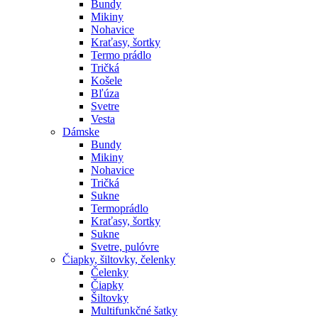
Bundy
Mikiny
Nohavice
Kraťasy, šortky
Termo prádlo
Tričká
Košele
Bľúza
Svetre
Vesta
Dámske
Bundy
Mikiny
Nohavice
Tričká
Sukne
Termoprádlo
Kraťasy, šortky
Sukne
Svetre, pulóvre
Čiapky, šiltovky, čelenky
Čelenky
Čiapky
Šiltovky
Multifunkčné šatky