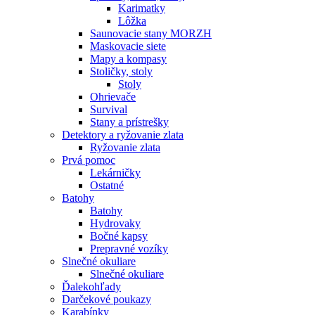
Karimatky
Lôžka
Saunovacie stany MORZH
Maskovacie siete
Mapy a kompasy
Stoličky, stoly
Stoly
Ohrievače
Survival
Stany a prístrešky
Detektory a ryžovanie zlata
Ryžovanie zlata
Prvá pomoc
Lekárničky
Ostatné
Batohy
Batohy
Hydrovaky
Bočné kapsy
Prepravné vozíky
Slnečné okuliare
Slnečné okuliare
Ďalekohľady
Darčekové poukazy
Karabínky