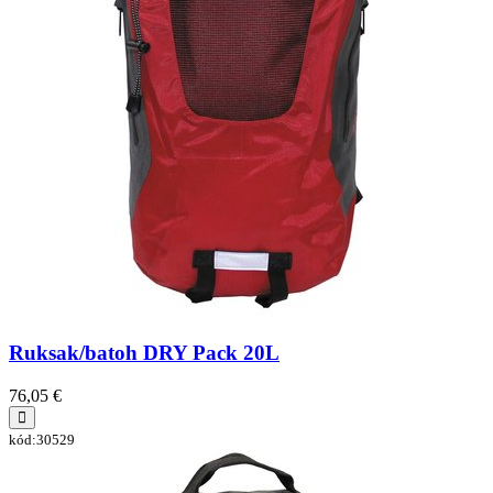
Ruksak/batoh DRY Pack 20L
76,05 €
kód:30529