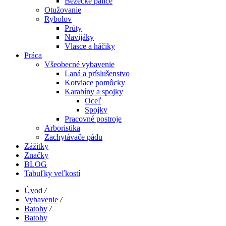
Bežecké palice
Otužovanie
Rybolov
Prúty
Navijáky
Vlasce a háčiky
Práca
Všeobecné vybavenie
Laná a príslušenstvo
Kotviace pomôcky
Karabíny a spojky
Oceľ
Spojky
Pracovné postroje
Arboristika
Zachytávače pádu
Zážitky
Značky
BLOG
Tabuľky veľkostí
Úvod
/
Vybavenie
/
Batohy
/
Batohy