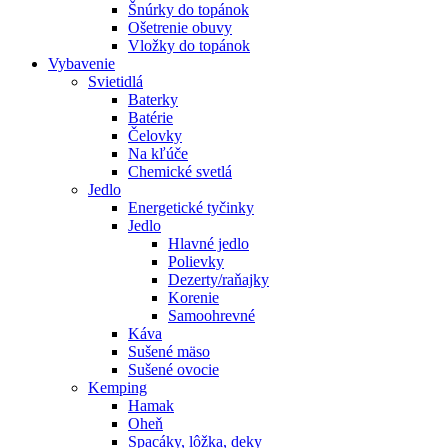
Šnúrky do topánok
Ošetrenie obuvy
Vložky do topánok
Vybavenie
Svietidlá
Baterky
Batérie
Čelovky
Na kľúče
Chemické svetlá
Jedlo
Energetické tyčinky
Jedlo
Hlavné jedlo
Polievky
Dezerty/raňajky
Korenie
Samoohrevné
Káva
Sušené mäso
Sušené ovocie
Kemping
Hamak
Oheň
Spacáky, lôžka, deky