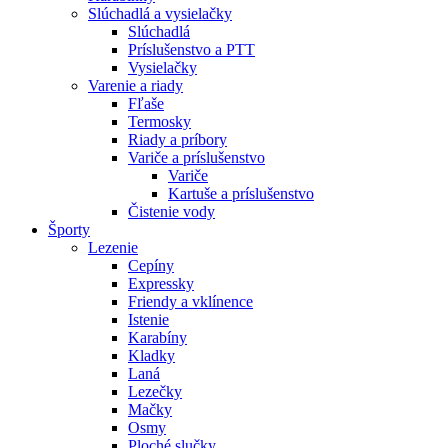
Slúchadlá a vysielačky
Slúchadlá
Príslušenstvo a PTT
Vysielačky
Varenie a riady
Fľaše
Termosky
Riady a príbory
Variče a príslušenstvo
Variče
Kartuše a príslušenstvo
Čistenie vody
Športy
Lezenie
Cepíny
Expressky
Friendy a vklínence
Istenie
Karabíny
Kladky
Laná
Lezečky
Mačky
Osmy
Ploché slučky