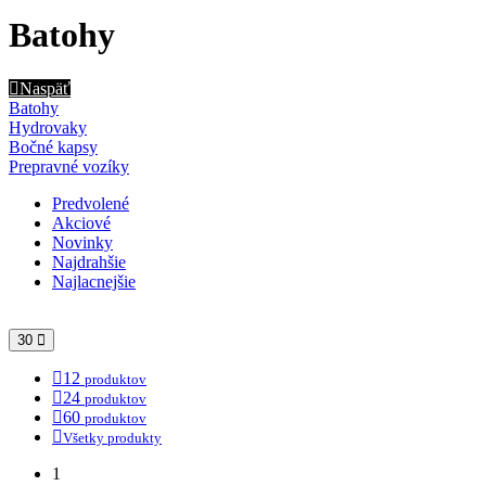
Batohy
Naspäť
Batohy
Hydrovaky
Bočné kapsy
Prepravné vozíky
Predvolené
Akciové
Novinky
Najdrahšie
Najlacnejšie
30
12
produktov
24
produktov
60
produktov
Všetky produkty
1