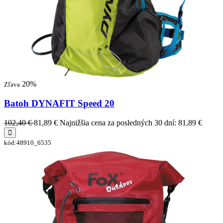
20%
Zľava
Batoh DYNAFIT Speed 20
102,40 €
81,89 €
Najnižšia cena za posledných 30 dní: 81,89 €
kód:48910_6535