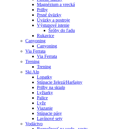
Magnézium a vrecká
Prilby
Prsné úväzky
Úväzky a postroje
Výstupové istenie
Šróby do ľadu
Rukavice
Canyoning
Canyoning
Via Ferrata
Via Ferrata
Trening
Trening
Ski Alp
Lopatky
Stúpacie železá/Haršajny
Prilby na skialp
Lyžiarky
Palice
Lyže
Viazanie
Stúpacie pásy
Lavínové sety
Vodáctvo
Bezpečnosť na vode - vesty