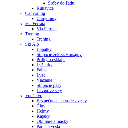
Šróby do ľadu
Rukavice
Canyoning
Canyoning
Via Ferrata
Via Ferrata
Trening
Trening
Ski Alp
Lopatky
Stúpacie železá/Haršajny
Prilby na skialp
Lyžiarky
Palice
Lyže
Viazanie
Stúpacie pásy
Lavínové sety
Vodáctvo
Bezpečnosť na vode - vesty
Člny
Helmy
Kajaky
Okuliare a masky
Pádla a veslá