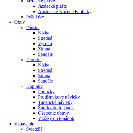
Jazdecké plášte
Jazdecké plášte
Australské Kožené Klobúky
Pršiplášte
Obuv
Pánska
Nízka
Stredná
Vysoká
Zimná
Sandále
Dámska
Nízka
Stredná
Zimná
Sandále
Doplnky
Ponožky
Protišmykové návleky
Turistické návleky
Šnúrky do topánok
Ošetrenie obuvy
Vložky do topánok
Vybavenie
Svietidlá