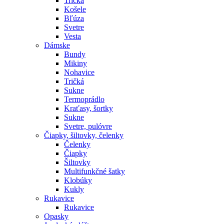
Tričká
Košele
Bľúza
Svetre
Vesta
Dámske
Bundy
Mikiny
Nohavice
Tričká
Sukne
Termoprádlo
Kraťasy, šortky
Sukne
Svetre, pulóvre
Čiapky, šiltovky, čelenky
Čelenky
Čiapky
Šiltovky
Multifunkčné šatky
Klobúky
Kukly
Rukavice
Rukavice
Opasky