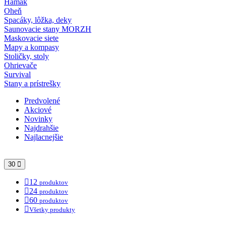
Hamak
Oheň
Spacáky, lôžka, deky
Saunovacie stany MORZH
Maskovacie siete
Mapy a kompasy
Stoličky, stoly
Ohrievače
Survival
Stany a prístrešky
Predvolené
Akciové
Novinky
Najdrahšie
Najlacnejšie
30
12
produktov
24
produktov
60
produktov
Všetky produkty