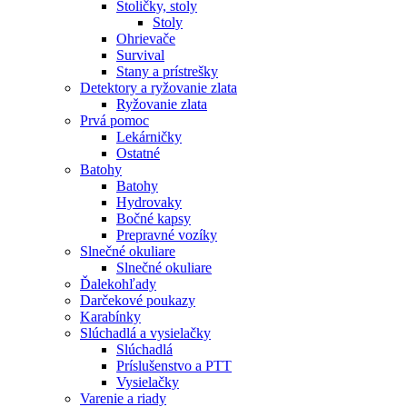
Stoličky, stoly
Stoly
Ohrievače
Survival
Stany a prístrešky
Detektory a ryžovanie zlata
Ryžovanie zlata
Prvá pomoc
Lekárničky
Ostatné
Batohy
Batohy
Hydrovaky
Bočné kapsy
Prepravné vozíky
Slnečné okuliare
Slnečné okuliare
Ďalekohľady
Darčekové poukazy
Karabínky
Slúchadlá a vysielačky
Slúchadlá
Príslušenstvo a PTT
Vysielačky
Varenie a riady