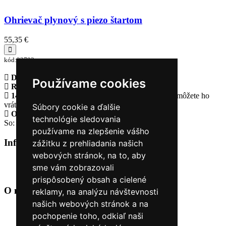
Ohrievač plynový s piezo štartom
55,35 €
kód:33793
Doprava zadarmo
pri objednávke nad 230€
Používame cookies
Rýchle dodanie
Tovar Vám odošleme do 24 hodín
14 Dní na vrátenie tovaru
Ak Vám tovar nesadne, môžete ho
vrátiť
Súbory cookie a ďalšie
Otvorené celý týždeň
Po - pia: 8:30 - 16:30
technológie sledovania
So: 9:00 - 12:00
používame na zlepšenie vášho
Informácie
+
zážitku z prehliadania našich
webových stránok, na to, aby
O nás
sme vám zobrazovali
Kontakt
prispôsobený obsah a cielené
O nás
+
reklamy, na analýzu návštevnosti
našich webových stránok a na
Úvod
pochopenie toho, odkiaľ naši
Obchodné podmienky