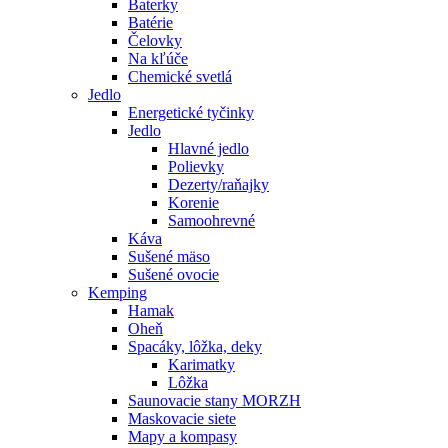
Baterky
Batérie
Čelovky
Na kľúče
Chemické svetlá
Jedlo
Energetické tyčinky
Jedlo
Hlavné jedlo
Polievky
Dezerty/raňajky
Korenie
Samoohrevné
Káva
Sušené mäso
Sušené ovocie
Kemping
Hamak
Oheň
Spacáky, lôžka, deky
Karimatky
Lôžka
Saunovacie stany MORZH
Maskovacie siete
Mapy a kompasy