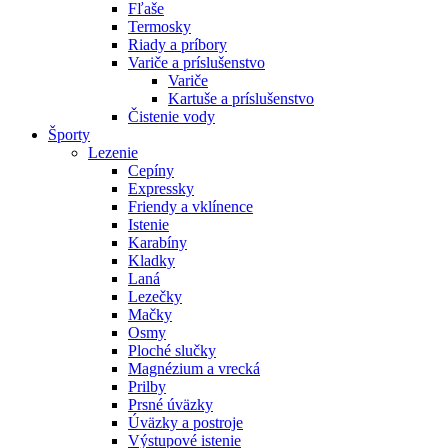
Fľaše
Termosky
Riady a príbory
Variče a príslušenstvo
Variče
Kartuše a príslušenstvo
Čistenie vody
Športy
Lezenie
Cepíny
Expressky
Friendy a vklínence
Istenie
Karabíny
Kladky
Laná
Lezečky
Mačky
Osmy
Ploché slučky
Magnézium a vrecká
Prilby
Prsné úväzky
Úväzky a postroje
Výstupové istenie