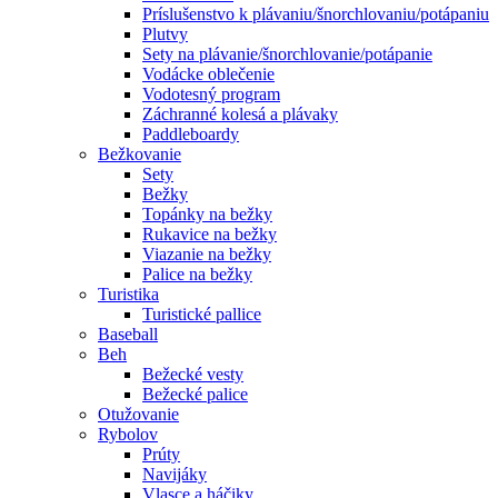
Príslušenstvo k plávaniu/šnorchlovaniu/potápaniu
Plutvy
Sety na plávanie/šnorchlovanie/potápanie
Vodácke oblečenie
Vodotesný program
Záchranné kolesá a plávaky
Paddleboardy
Bežkovanie
Sety
Bežky
Topánky na bežky
Rukavice na bežky
Viazanie na bežky
Palice na bežky
Turistika
Turistické pallice
Baseball
Beh
Bežecké vesty
Bežecké palice
Otužovanie
Rybolov
Prúty
Navijáky
Vlasce a háčiky