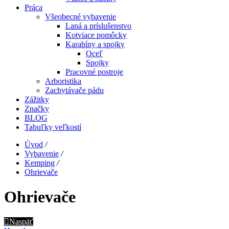
Práca
Všeobecné vybavenie
Laná a príslušenstvo
Kotviace pomôcky
Karabíny a spojky
Oceľ
Spojky
Pracovné postroje
Arboristika
Zachytávače pádu
Zážitky
Značky
BLOG
Tabuľky veľkostí
Úvod
/
Vybavenie
/
Kemping
/
Ohrievače
Ohrievače
Naspäť