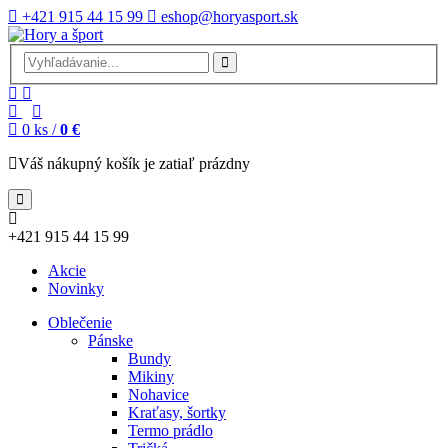
+421 915 44 15 99
eshop@horyasport.sk
0
ks /
0 €
Váš nákupný košík je zatiaľ prázdny
+421 915 44 15 99
Akcie
Novinky
Oblečenie
Pánske
Bundy
Mikiny
Nohavice
Kraťasy, šortky
Termo prádlo