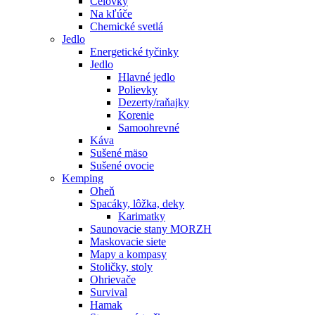
Čelovky
Na kľúče
Chemické svetlá
Jedlo
Energetické tyčinky
Jedlo
Hlavné jedlo
Polievky
Dezerty/raňajky
Korenie
Samoohrevné
Káva
Sušené mäso
Sušené ovocie
Kemping
Oheň
Spacáky, lôžka, deky
Karimatky
Saunovacie stany MORZH
Maskovacie siete
Mapy a kompasy
Stoličky, stoly
Ohrievače
Survival
Hamak