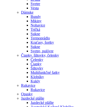
Svetre
Vesta
Dámske
Bundy
Mikiny
Nohavice
Tričká
Sukne
Termoprádlo
Kraťasy, šortky
Sukne
Svetre, pulóvre
Čiapky, šiltovky, čelenky
Čelenky
Čiapky
Šiltovky
Multifunkčné šatky
Klobúky
Kukly
Rukavice
Rukavice
Opasky
Jazdecké plášte
Jazdecké plášte
Australské Kožené Klobúky