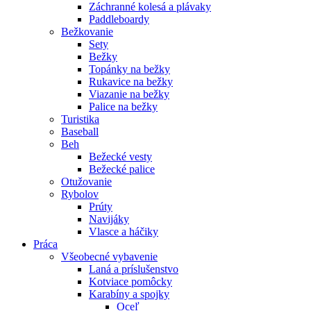
Záchranné kolesá a plávaky
Paddleboardy
Bežkovanie
Sety
Bežky
Topánky na bežky
Rukavice na bežky
Viazanie na bežky
Palice na bežky
Turistika
Baseball
Beh
Bežecké vesty
Bežecké palice
Otužovanie
Rybolov
Prúty
Navijáky
Vlasce a háčiky
Práca
Všeobecné vybavenie
Laná a príslušenstvo
Kotviace pomôcky
Karabíny a spojky
Oceľ