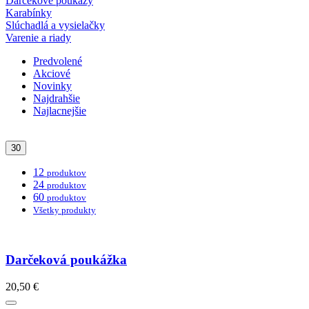
Darčekové poukazy
Karabínky
Slúchadlá a vysielačky
Varenie a riady
Predvolené
Akciové
Novinky
Najdrahšie
Najlacnejšie
30
12
produktov
24
produktov
60
produktov
Všetky produkty
Darčeková poukážka
20,50 €