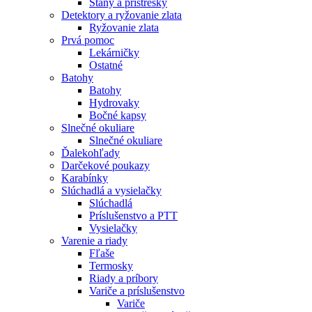
Stany a prístrešky
Detektory a ryžovanie zlata
Ryžovanie zlata
Prvá pomoc
Lekárničky
Ostatné
Batohy
Batohy
Hydrovaky
Bočné kapsy
Slnečné okuliare
Slnečné okuliare
Ďalekohľady
Darčekové poukazy
Karabínky
Slúchadlá a vysielačky
Slúchadlá
Príslušenstvo a PTT
Vysielačky
Varenie a riady
Fľaše
Termosky
Riady a príbory
Variče a príslušenstvo
Variče