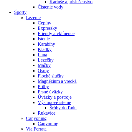
Kartuše a príslušenstvo
Čistenie vody
Športy
Lezenie
Cepíny
Expressky
Friendy a vklínence
Istenie
Karabíny
Kladky
Laná
Lezečky
Mačky
Osmy
Ploché slučky
Magnézium a vrecká
Prilby
Prsné úväzky
Úväzky a postroje
Výstupové istenie
Šróby do ľadu
Rukavice
Canyoning
Canyoning
Via Ferrata