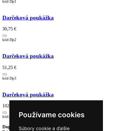
kód:Dp1
Darčeková poukážka
30,75 €
kód:Dp2
Darčeková poukážka
51,25 €
kód:Dp3
Darčeková poukážka
102,50 €
Používame cookies
kód:Dp4
Doprava zadarmo
pri objednávke nad 230€
Súbory cookie a ďalšie