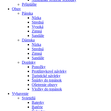
Pršiplášte
Obuv
Pánska
Nízka
Stredná
Vysoká
Zimná
Sandále
Dámska
Nízka
Stredná
Zimná
Sandále
Doplnky
Ponožky
Protišmykové návleky
Turistické návleky
Šnúrky do topánok
Ošetrenie obuvy
Vložky do topánok
Vybavenie
Svietidlá
Baterky
Batérie