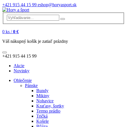
+421 915 44 15 99
eshop@horyasport.sk
0
ks /
0 €
Váš nákupný košík je zatiaľ prázdny
+421 915 44 15 99
Akcie
Novinky
Oblečenie
Pánske
Bundy
Mikiny
Nohavice
Kraťasy, šortky
Termo prádlo
Tričká
Košele
Bľúza