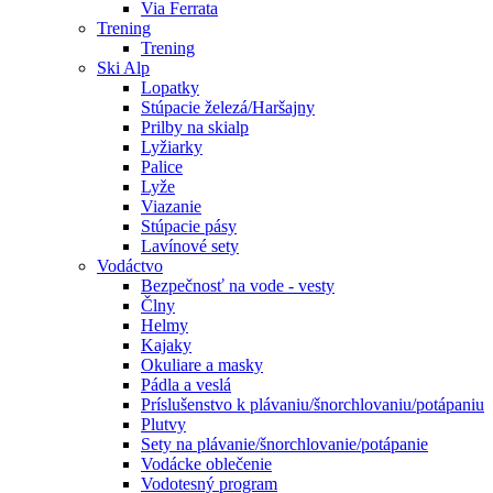
Via Ferrata
Trening
Trening
Ski Alp
Lopatky
Stúpacie železá/Haršajny
Prilby na skialp
Lyžiarky
Palice
Lyže
Viazanie
Stúpacie pásy
Lavínové sety
Vodáctvo
Bezpečnosť na vode - vesty
Člny
Helmy
Kajaky
Okuliare a masky
Pádla a veslá
Príslušenstvo k plávaniu/šnorchlovaniu/potápaniu
Plutvy
Sety na plávanie/šnorchlovanie/potápanie
Vodácke oblečenie
Vodotesný program