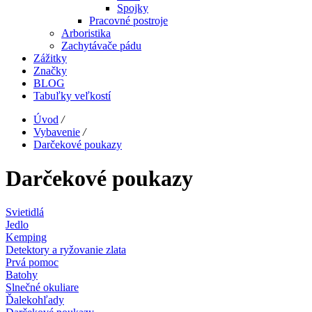
Spojky
Pracovné postroje
Arboristika
Zachytávače pádu
Zážitky
Značky
BLOG
Tabuľky veľkostí
Úvod
/
Vybavenie
/
Darčekové poukazy
Darčekové poukazy
Svietidlá
Jedlo
Kemping
Detektory a ryžovanie zlata
Prvá pomoc
Batohy
Slnečné okuliare
Ďalekohľady