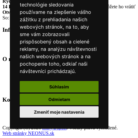
Rýchle dodanie
Tovar Vám odošleme do 24 hodín
technológie sledovania
14 Dní na vrátenie tovaru
Ak Vám tovar nesadne, môžete ho vrátiť
používame na zlepšenie vášho
Otvorené celý týždeň
Po - pia: 8:30 - 16:30
So: 9:00 - 12:00
zážitku z prehliadania našich
webových stránok, na to, aby
Informácie
+
sme vám zobrazovali
prispôsobený obsah a cielené
O nás
Kontakt
reklamy, na analýzu návštevnosti
našich webových stránok a na
O nás
+
pochopenie toho, odkiaľ naši
návštevníci prichádzajú.
Úvod
Obchodné podmienky
Nákup na splátky cez Quatro
Súhlasím
Odstúpiť od zmluvy TU
Kontakt
+
Odmietam
+421 915 44 15 99
Zmeniť moje nastavenia
eshop@horyasport.sk
Copyright (C) 2026
Hory a šport
. Všetky práva vyhradené.
Web stránky NEONUS.sk