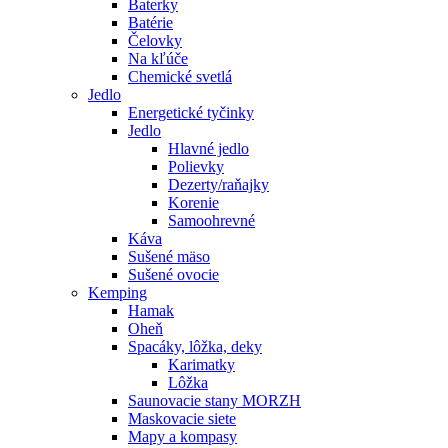
Baterky
Batérie
Čelovky
Na kľúče
Chemické svetlá
Jedlo
Energetické tyčinky
Jedlo
Hlavné jedlo
Polievky
Dezerty/raňajky
Korenie
Samoohrevné
Káva
Sušené mäso
Sušené ovocie
Kemping
Hamak
Oheň
Spacáky, lôžka, deky
Karimatky
Lôžka
Saunovacie stany MORZH
Maskovacie siete
Mapy a kompasy