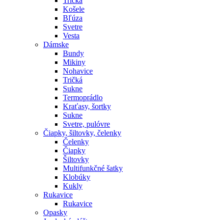
Tričká
Košele
Bľúza
Svetre
Vesta
Dámske
Bundy
Mikiny
Nohavice
Tričká
Sukne
Termoprádlo
Kraťasy, šortky
Sukne
Svetre, pulóvre
Čiapky, šiltovky, čelenky
Čelenky
Čiapky
Šiltovky
Multifunkčné šatky
Klobúky
Kukly
Rukavice
Rukavice
Opasky