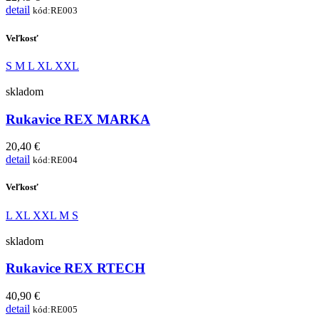
detail
kód:RE003
Veľkosť
S
M
L
XL
XXL
skladom
Rukavice REX MARKA
20,40 €
detail
kód:RE004
Veľkosť
L
XL
XXL
M
S
skladom
Rukavice REX RTECH
40,90 €
detail
kód:RE005