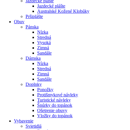
Jazdecké plášte
Jazdecké plášte
Australské Kožené Klobúky
Pršiplášte
Obuv
Pánska
Nízka
Stredná
Vysoká
Zimná
Sandále
Dámska
Nízka
Stredná
Zimná
Sandále
Doplnky
Ponožky
Protišmykové návleky
Turistické návleky
Šnúrky do topánok
Ošetrenie obuvy
Vložky do topánok
Vybavenie
Svietidlá