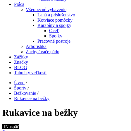
Práca
Všeobecné vybavenie
Laná a príslušenstvo
Kotviace pomôcky
Karabíny a spojky
Oceľ
Spojky
Pracovné postroje
Arboristika
Zachytávače pádu
Zážitky
Značky
BLOG
Tabuľky veľkostí
Úvod
/
Športy
/
Bežkovanie
/
Rukavice na bežky
Rukavice na bežky
Naspäť