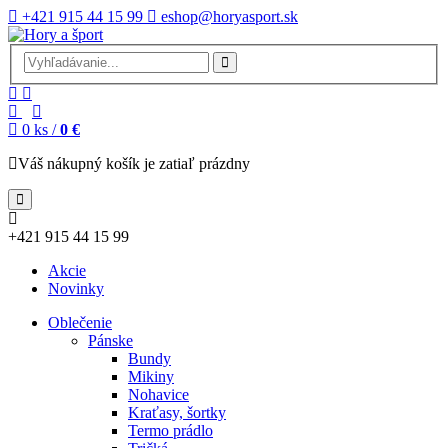
+421 915 44 15 99
eshop@horyasport.sk
0
ks /
0 €
Váš nákupný košík je zatiaľ prázdny
+421 915 44 15 99
Akcie
Novinky
Oblečenie
Pánske
Bundy
Mikiny
Nohavice
Kraťasy, šortky
Termo prádlo