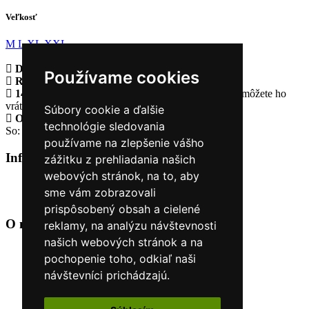
Veľkosť
M
L
XL
XXL
Doprava zadarmo
pri objednávke nad 230€
Používame cookies
Rýchle dodanie
Tovar Vám odošleme do 24 hodín
14 Dní na vrátenie tovaru
Ak Vám tovar nesadne, môžete ho
vrátiť
Súbory cookie a ďalšie
Otvorené celý týždeň
Po - pia: 8:30 - 16:30
technológie sledovania
So: 9:00 - 12:00
používame na zlepšenie vášho
Informácie
+
zážitku z prehliadania našich
webových stránok, na to, aby
O nás
sme vám zobrazovali
Kontakt
prispôsobený obsah a cielené
O nás
+
reklamy, na analýzu návštevnosti
našich webových stránok a na
Úvod
pochopenie toho, odkiaľ naši
Obchodné podmienky
návštevníci prichádzajú.
Nákup na splátky cez Quatro
Odstúpiť od zmluvy TU