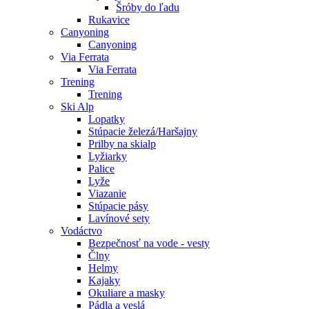
Šróby do ľadu
Rukavice
Canyoning
Canyoning
Via Ferrata
Via Ferrata
Trening
Trening
Ski Alp
Lopatky
Stúpacie železá/Haršajny
Prilby na skialp
Lyžiarky
Palice
Lyže
Viazanie
Stúpacie pásy
Lavínové sety
Vodáctvo
Bezpečnosť na vode - vesty
Člny
Helmy
Kajaky
Okuliare a masky
Pádla a veslá