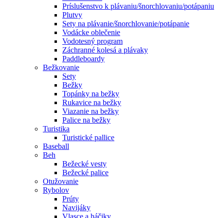
Príslušenstvo k plávaniu/šnorchlovaniu/potápaniu
Plutvy
Sety na plávanie/šnorchlovanie/potápanie
Vodácke oblečenie
Vodotesný program
Záchranné kolesá a plávaky
Paddleboardy
Bežkovanie
Sety
Bežky
Topánky na bežky
Rukavice na bežky
Viazanie na bežky
Palice na bežky
Turistika
Turistické pallice
Baseball
Beh
Bežecké vesty
Bežecké palice
Otužovanie
Rybolov
Prúty
Navijáky
Vlasce a háčiky