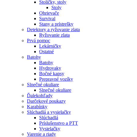
Stoličky, stoly
Stoly
Ohrievače
Survival
Stany a prístrešky
Detektory a ryžovanie zlata
Ryžovanie zlata
Prvá pomoc
Lekárničky
Ostatné
Batohy
Batohy
Hydrovaky
Bočné kapsy
Prepravné vozíky
Slnečné okuliare
Slnečné okuliare
Ďalekohľady
Darčekové poukazy
Karabínky
Slúchadlá a vysielačky
Slúchadlá
Príslušenstvo a PTT
Vysielačky
Varenie a riady