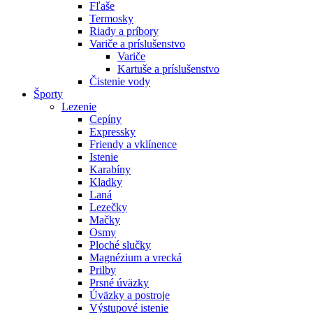
Fľaše
Termosky
Riady a príbory
Variče a príslušenstvo
Variče
Kartuše a príslušenstvo
Čistenie vody
Športy
Lezenie
Cepíny
Expressky
Friendy a vklínence
Istenie
Karabíny
Kladky
Laná
Lezečky
Mačky
Osmy
Ploché slučky
Magnézium a vrecká
Prilby
Prsné úväzky
Úväzky a postroje
Výstupové istenie