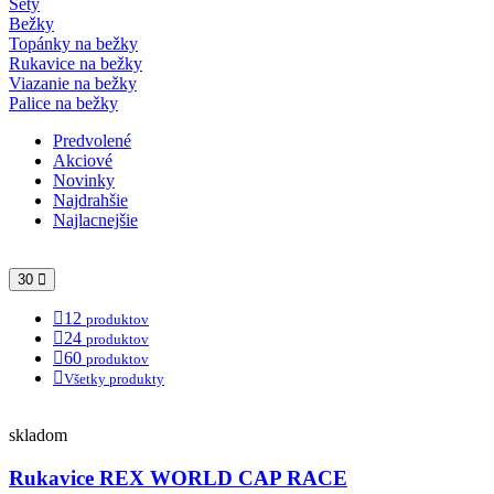
Sety
Bežky
Topánky na bežky
Rukavice na bežky
Viazanie na bežky
Palice na bežky
Predvolené
Akciové
Novinky
Najdrahšie
Najlacnejšie
30
12
produktov
24
produktov
60
produktov
Všetky produkty
skladom
Rukavice REX WORLD CAP RACE