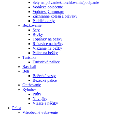
Sety na plávanie/šnorchlovanie/potápanie
Vodácke oblečenie
Vodotesný program
Záchranné kolesá a plávaky
Paddleboardy
Bežkovanie
Sety
Bežky
Topánky na bežky
Rukavice na bežky
Viazanie na bežky
Palice na bežky
Turistika
Turistické pallice
Baseball
Beh
Bežecké vesty
Bežecké palice
Otužovanie
Rybolov
Prúty
Navijáky
Vlasce a háčiky
Práca
Všeobecné vybavenie