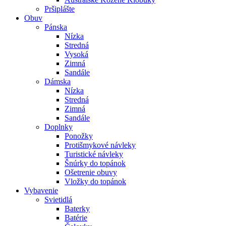
Pršiplášte
Obuv
Pánska
Nízka
Stredná
Vysoká
Zimná
Sandále
Dámska
Nízka
Stredná
Zimná
Sandále
Doplnky
Ponožky
Protišmykové návleky
Turistické návleky
Šnúrky do topánok
Ošetrenie obuvy
Vložky do topánok
Vybavenie
Svietidlá
Baterky
Batérie