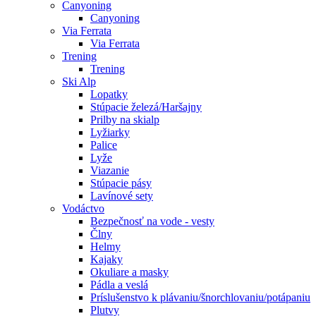
Canyoning
Canyoning
Via Ferrata
Via Ferrata
Trening
Trening
Ski Alp
Lopatky
Stúpacie železá/Haršajny
Prilby na skialp
Lyžiarky
Palice
Lyže
Viazanie
Stúpacie pásy
Lavínové sety
Vodáctvo
Bezpečnosť na vode - vesty
Člny
Helmy
Kajaky
Okuliare a masky
Pádla a veslá
Príslušenstvo k plávaniu/šnorchlovaniu/potápaniu
Plutvy