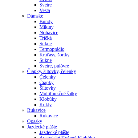
Svetre
Vesta
Dámske
Bundy
Mikiny
Nohavice
Tričká
Sukne
Termoprádlo
Kraťasy, šortky
Sukne
Svetre, pulóvre
Čiapky, šiltovky, čelenky
Čelenky
Čiapky
Šiltovky
Multifunkčné šatky
Klobúky
Kukly
Rukavice
Rukavice
Opasky
Jazdecké plášte
Jazdecké plášte
Australské Kožené Klobúky