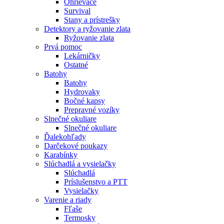
Ohrievače
Survival
Stany a prístrešky
Detektory a ryžovanie zlata
Ryžovanie zlata
Prvá pomoc
Lekárničky
Ostatné
Batohy
Batohy
Hydrovaky
Bočné kapsy
Prepravné vozíky
Slnečné okuliare
Slnečné okuliare
Ďalekohľady
Darčekové poukazy
Karabínky
Slúchadlá a vysielačky
Slúchadlá
Príslušenstvo a PTT
Vysielačky
Varenie a riady
Fľaše
Termosky