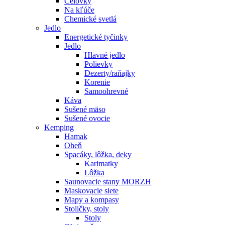
Čelovky
Na kľúče
Chemické svetlá
Jedlo
Energetické tyčinky
Jedlo
Hlavné jedlo
Polievky
Dezerty/raňajky
Korenie
Samoohrevné
Káva
Sušené mäso
Sušené ovocie
Kemping
Hamak
Oheň
Spacáky, lôžka, deky
Karimatky
Lôžka
Saunovacie stany MORZH
Maskovacie siete
Mapy a kompasy
Stoličky, stoly
Stoly