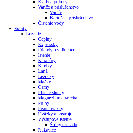
Riady a príbory
Variče a príslušenstvo
Variče
Kartuše a príslušenstvo
Čistenie vody
Športy
Lezenie
Cepíny
Expressky
Friendy a vklínence
Istenie
Karabíny
Kladky
Laná
Lezečky
Mačky
Osmy
Ploché slučky
Magnézium a vrecká
Prilby
Prsné úväzky
Úväzky a postroje
Výstupové istenie
Šróby do ľadu
Rukavice