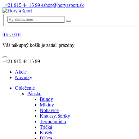
+421 915 44 15 99
eshop@horyasport.sk
0
ks /
0 €
Váš nákupný košík je zatiaľ prázdny
+421 915 44 15 99
Akcie
Novinky
Oblečenie
Pánske
Bundy
Mikiny
Nohavice
Kraťasy, šortky
Termo prádlo
Tričká
Košele
Bľúza