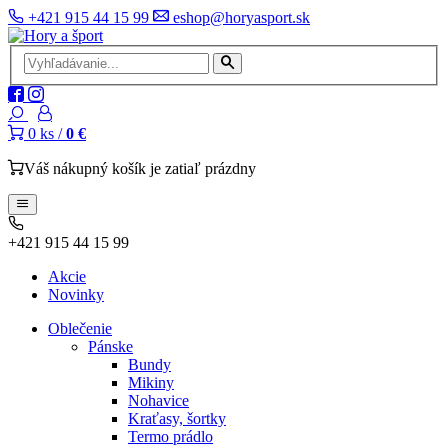
+421 915 44 15 99
eshop@horyasport.sk
0
ks /
0 €
Váš nákupný košík je zatiaľ prázdny
+421 915 44 15 99
Akcie
Novinky
Oblečenie
Pánske
Bundy
Mikiny
Nohavice
Kraťasy, šortky
Termo prádlo