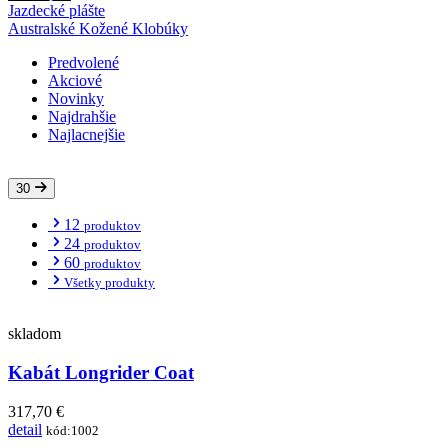
Jazdecké plášte
Australské Kožené Klobúky
Predvolené
Akciové
Novinky
Najdrahšie
Najlacnejšie
30
12
produktov
24
produktov
60
produktov
Všetky produkty
skladom
Kabát Longrider Coat
317,70 €
detail
kód:1002