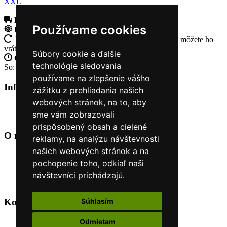
XXL
Doprava zadarmo
pri objednávke nad 230€
Používame cookies
Rýchle dodanie
Tovar Vám odošleme do 24 hodín
14 Dní na vrátenie tovaru
Ak Vám tovar nesadne, môžete ho
vrátiť
Súbory cookie a ďalšie
Otvorené celý týždeň
Po - pia: 8:30 - 16:30
technológie sledovania
So: 9:00 - 12:00
používame na zlepšenie vášho
Informácie
+
zážitku z prehliadania našich
webových stránok, na to, aby
O nás
sme vám zobrazovali
Kontakt
prispôsobený obsah a cielené
O nás
+
reklamy, na analýzu návštevnosti
našich webových stránok a na
Úvod
pochopenie toho, odkiaľ naši
Obchodné podmienky
Nákup na splátky cez Quatro
návštevníci prichádzajú.
Odstúpiť od zmluvy TU
Kontakt
+
Súhlasím
Odmietam
+421 915 44 15 99