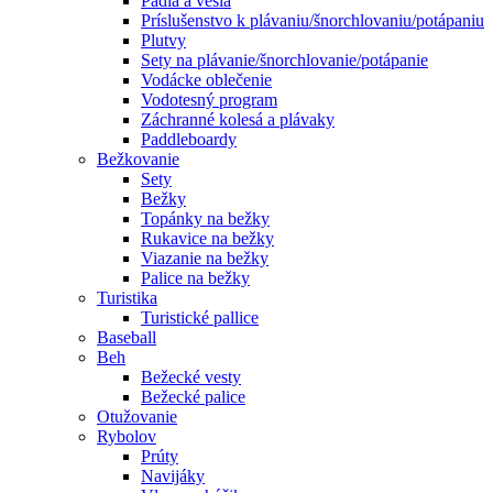
Pádla a veslá
Príslušenstvo k plávaniu/šnorchlovaniu/potápaniu
Plutvy
Sety na plávanie/šnorchlovanie/potápanie
Vodácke oblečenie
Vodotesný program
Záchranné kolesá a plávaky
Paddleboardy
Bežkovanie
Sety
Bežky
Topánky na bežky
Rukavice na bežky
Viazanie na bežky
Palice na bežky
Turistika
Turistické pallice
Baseball
Beh
Bežecké vesty
Bežecké palice
Otužovanie
Rybolov
Prúty
Navijáky