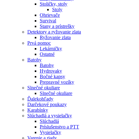
Stoličky, stoly
Stoly
Ohrievače
Survival
Stany a prístrešky
Detektory a ryžovanie zlata
Ryžovanie zlata
Prvá pomoc
Lekárničky
Ostatné
Batohy
Batohy
Hydrovaky
Bočné kapsy
Prepravné vozíky
Slnečné okuliare
Slnečné okuliare
Ďalekohľady
Darčekové poukazy
Karabínky
Slúchadlá a vysielačky
Slúchadlá
Príslušenstvo a PTT
Vysielačky
Varenie a riady