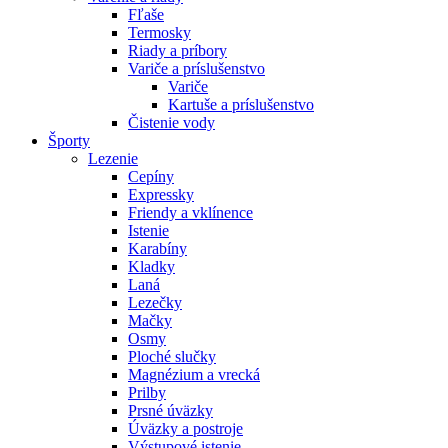
Fľaše
Termosky
Riady a príbory
Variče a príslušenstvo
Variče
Kartuše a príslušenstvo
Čistenie vody
Športy
Lezenie
Cepíny
Expressky
Friendy a vklínence
Istenie
Karabíny
Kladky
Laná
Lezečky
Mačky
Osmy
Ploché slučky
Magnézium a vrecká
Prilby
Prsné úväzky
Úväzky a postroje
Výstupové istenie