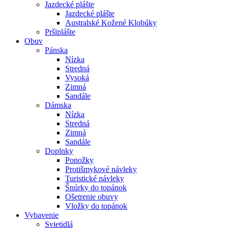
Jazdecké plášte
Jazdecké plášte
Australské Kožené Klobúky
Pršiplášte
Obuv
Pánska
Nízka
Stredná
Vysoká
Zimná
Sandále
Dámska
Nízka
Stredná
Zimná
Sandále
Doplnky
Ponožky
Protišmykové návleky
Turistické návleky
Šnúrky do topánok
Ošetrenie obuvy
Vložky do topánok
Vybavenie
Svietidlá