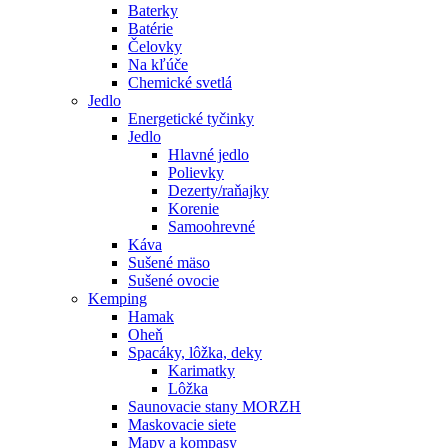
Baterky
Batérie
Čelovky
Na kľúče
Chemické svetlá
Jedlo
Energetické tyčinky
Jedlo
Hlavné jedlo
Polievky
Dezerty/raňajky
Korenie
Samoohrevné
Káva
Sušené mäso
Sušené ovocie
Kemping
Hamak
Oheň
Spacáky, lôžka, deky
Karimatky
Lôžka
Saunovacie stany MORZH
Maskovacie siete
Mapy a kompasy