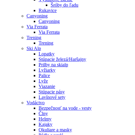
Šróby do ľadu
Rukavice
Canyoning
Canyoning
Via Ferrata
Via Ferrata
Trening
Trening
Ski Alp
Lopatky
Stúpacie železá/Haršajny
Prilby na skialp
Lyžiarky
Palice
Lyže
Viazanie
Stúpacie pásy
Lavínové sety
Vodáctvo
Bezpečnosť na vode - vesty
Člny
Helmy
Kajaky
Okuliare a masky