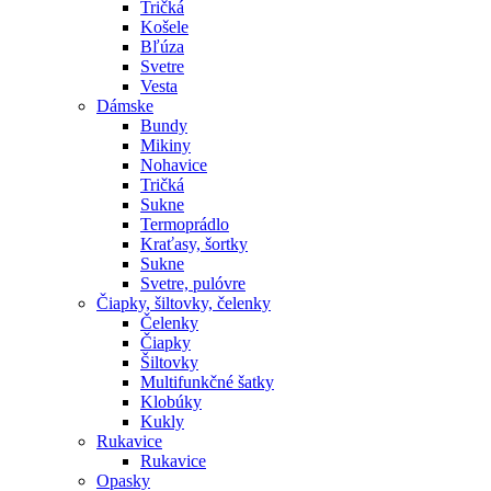
Tričká
Košele
Bľúza
Svetre
Vesta
Dámske
Bundy
Mikiny
Nohavice
Tričká
Sukne
Termoprádlo
Kraťasy, šortky
Sukne
Svetre, pulóvre
Čiapky, šiltovky, čelenky
Čelenky
Čiapky
Šiltovky
Multifunkčné šatky
Klobúky
Kukly
Rukavice
Rukavice
Opasky