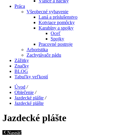
Vlasce a háčiky
Práca
Všeobecné vybavenie
Laná a príslušenstvo
Kotviace pomôcky
Karabíny a spojky
Oceľ
Spojky
Pracovné postroje
Arboristika
Zachytávače pádu
Zážitky
Značky
BLOG
Tabuľky veľkostí
Úvod
/
Oblečenie
/
Jazdecké plášte
/
Jazdecké plášte
Jazdecké plášte
Naspäť