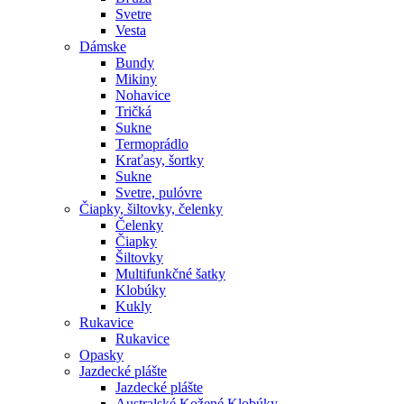
Svetre
Vesta
Dámske
Bundy
Mikiny
Nohavice
Tričká
Sukne
Termoprádlo
Kraťasy, šortky
Sukne
Svetre, pulóvre
Čiapky, šiltovky, čelenky
Čelenky
Čiapky
Šiltovky
Multifunkčné šatky
Klobúky
Kukly
Rukavice
Rukavice
Opasky
Jazdecké plášte
Jazdecké plášte
Australské Kožené Klobúky