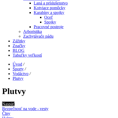
Laná a príslušenstvo
Kotviace pomôcky
Karabíny a spojky
Oceľ
Spojky
Pracovné postroje
Arboristika
Zachytávače pádu
Zážitky
Značky
BLOG
Tabuľky veľkostí
Úvod
/
Športy
/
Vodáctvo
/
Plutvy
Plutvy
Naspäť
Bezpečnosť na vode - vesty
Člny