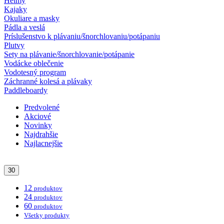
Helmy
Kajaky
Okuliare a masky
Pádla a veslá
Príslušenstvo k plávaniu/šnorchlovaniu/potápaniu
Plutvy
Sety na plávanie/šnorchlovanie/potápanie
Vodácke oblečenie
Vodotesný program
Záchranné kolesá a plávaky
Paddleboardy
Predvolené
Akciové
Novinky
Najdrahšie
Najlacnejšie
30
12
produktov
24
produktov
60
produktov
Všetky produkty