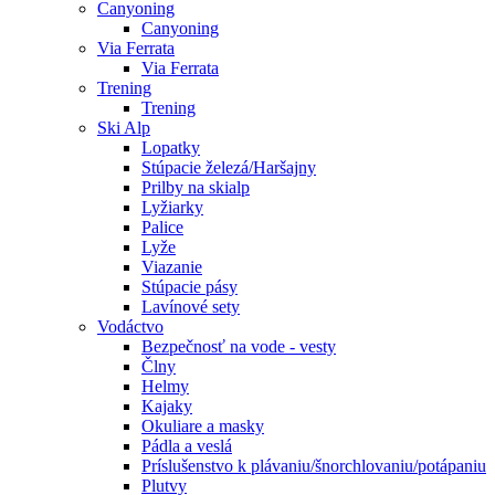
Canyoning
Canyoning
Via Ferrata
Via Ferrata
Trening
Trening
Ski Alp
Lopatky
Stúpacie železá/Haršajny
Prilby na skialp
Lyžiarky
Palice
Lyže
Viazanie
Stúpacie pásy
Lavínové sety
Vodáctvo
Bezpečnosť na vode - vesty
Člny
Helmy
Kajaky
Okuliare a masky
Pádla a veslá
Príslušenstvo k plávaniu/šnorchlovaniu/potápaniu
Plutvy