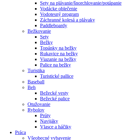
Sety na plávanie/šnorchlovanie/potápanie
Vodácke oblečenie
Vodotesný program
Záchranné kolesá a plávaky
Paddleboardy
Bežkovanie
Sety
Bežky
Topánky na bežky
Rukavice na bežky
Viazanie na bežky
Palice na bežky
Turistika
Turistické pallice
Baseball
Beh
Bežecké vesty
Bežecké palice
Otužovanie
Rybolov
Prúty
Navijáky
Vlasce a háčiky
Práca
Všeobecné vybavenie