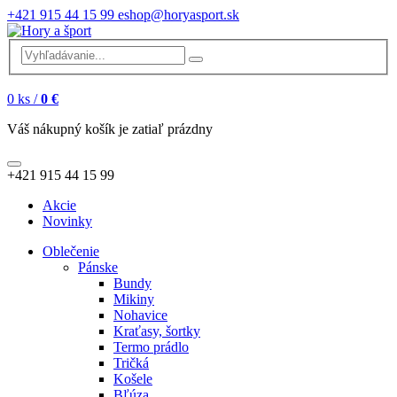
+421 915 44 15 99
eshop@horyasport.sk
0
ks /
0 €
Váš nákupný košík je zatiaľ prázdny
+421 915 44 15 99
Akcie
Novinky
Oblečenie
Pánske
Bundy
Mikiny
Nohavice
Kraťasy, šortky
Termo prádlo
Tričká
Košele
Bľúza