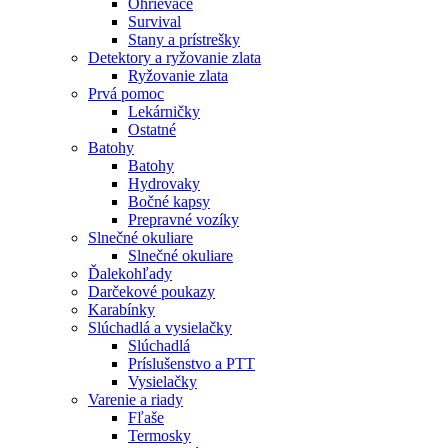
Ohrievače
Survival
Stany a prístrešky
Detektory a ryžovanie zlata
Ryžovanie zlata
Prvá pomoc
Lekárničky
Ostatné
Batohy
Batohy
Hydrovaky
Bočné kapsy
Prepravné vozíky
Slnečné okuliare
Slnečné okuliare
Ďalekohľady
Darčekové poukazy
Karabínky
Slúchadlá a vysielačky
Slúchadlá
Príslušenstvo a PTT
Vysielačky
Varenie a riady
Fľaše
Termosky