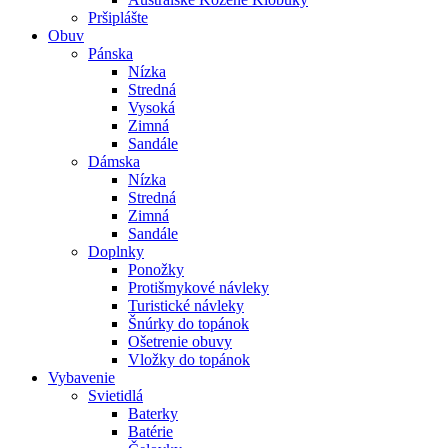
Pršiplášte
Obuv
Pánska
Nízka
Stredná
Vysoká
Zimná
Sandále
Dámska
Nízka
Stredná
Zimná
Sandále
Doplnky
Ponožky
Protišmykové návleky
Turistické návleky
Šnúrky do topánok
Ošetrenie obuvy
Vložky do topánok
Vybavenie
Svietidlá
Baterky
Batérie