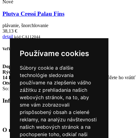
Nové
Plutva Cressi Palau Fins
plávanie, šnorchlovanie
38,13 €
detail
kód:CA112044
Veľkosť
Používame cookies
Doprava zadarmo
pri objednávke nad 230€
Súbory cookie a ďalšie
Rýchle dodanie
Tovar Vám odošleme do 24 hodín
technológie sledovania
14 Dní na vrátenie tovaru
Ak Vám tovar nesadne, môžete ho vrátiť
používame na zlepšenie vášho
Otvorené celý týždeň
Po - pia: 8:30 - 16:30
So: 9:00 - 12:00
zážitku z prehliadania našich
webových stránok, na to, aby
Informácie
+
sme vám zobrazovali
prispôsobený obsah a cielené
O nás
Kontakt
reklamy, na analýzu návštevnosti
našich webových stránok a na
O nás
+
pochopenie toho, odkiaľ naši