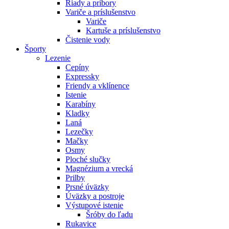
Riady a príbory
Variče a príslušenstvo
Variče
Kartuše a príslušenstvo
Čistenie vody
Športy
Lezenie
Cepíny
Expressky
Friendy a vklínence
Istenie
Karabíny
Kladky
Laná
Lezečky
Mačky
Osmy
Ploché slučky
Magnézium a vrecká
Prilby
Prsné úväzky
Úväzky a postroje
Výstupové istenie
Šróby do ľadu
Rukavice