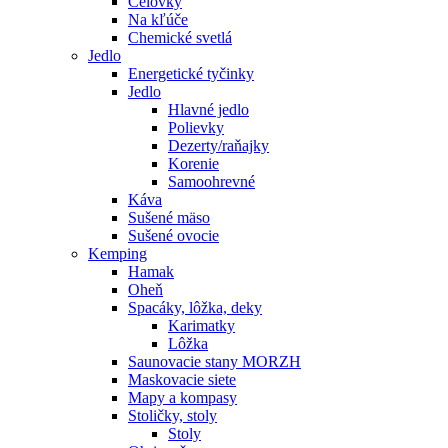
Čelovky
Na kľúče
Chemické svetlá
Jedlo
Energetické tyčinky
Jedlo
Hlavné jedlo
Polievky
Dezerty/raňajky
Korenie
Samoohrevné
Káva
Sušené mäso
Sušené ovocie
Kemping
Hamak
Oheň
Spacáky, lôžka, deky
Karimatky
Lôžka
Saunovacie stany MORZH
Maskovacie siete
Mapy a kompasy
Stoličky, stoly
Stoly