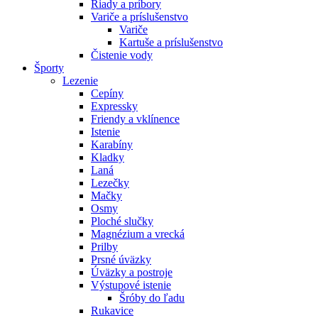
Riady a príbory
Variče a príslušenstvo
Variče
Kartuše a príslušenstvo
Čistenie vody
Športy
Lezenie
Cepíny
Expressky
Friendy a vklínence
Istenie
Karabíny
Kladky
Laná
Lezečky
Mačky
Osmy
Ploché slučky
Magnézium a vrecká
Prilby
Prsné úväzky
Úväzky a postroje
Výstupové istenie
Šróby do ľadu
Rukavice