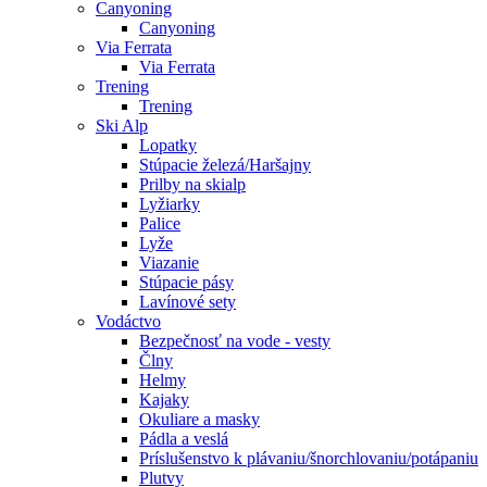
Canyoning
Canyoning
Via Ferrata
Via Ferrata
Trening
Trening
Ski Alp
Lopatky
Stúpacie železá/Haršajny
Prilby na skialp
Lyžiarky
Palice
Lyže
Viazanie
Stúpacie pásy
Lavínové sety
Vodáctvo
Bezpečnosť na vode - vesty
Člny
Helmy
Kajaky
Okuliare a masky
Pádla a veslá
Príslušenstvo k plávaniu/šnorchlovaniu/potápaniu
Plutvy