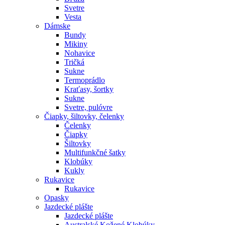
Svetre
Vesta
Dámske
Bundy
Mikiny
Nohavice
Tričká
Sukne
Termoprádlo
Kraťasy, šortky
Sukne
Svetre, pulóvre
Čiapky, šiltovky, čelenky
Čelenky
Čiapky
Šiltovky
Multifunkčné šatky
Klobúky
Kukly
Rukavice
Rukavice
Opasky
Jazdecké plášte
Jazdecké plášte
Australské Kožené Klobúky