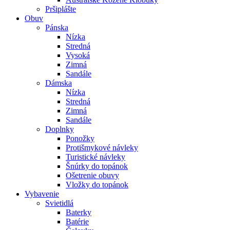
Pršiplášte
Obuv
Pánska
Nízka
Stredná
Vysoká
Zimná
Sandále
Dámska
Nízka
Stredná
Zimná
Sandále
Doplnky
Ponožky
Protišmykové návleky
Turistické návleky
Šnúrky do topánok
Ošetrenie obuvy
Vložky do topánok
Vybavenie
Svietidlá
Baterky
Batérie