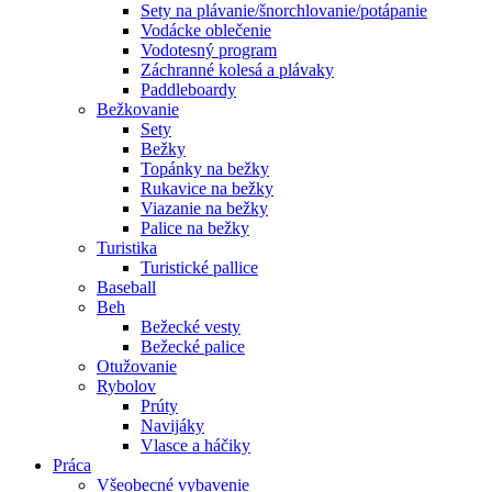
Sety na plávanie/šnorchlovanie/potápanie
Vodácke oblečenie
Vodotesný program
Záchranné kolesá a plávaky
Paddleboardy
Bežkovanie
Sety
Bežky
Topánky na bežky
Rukavice na bežky
Viazanie na bežky
Palice na bežky
Turistika
Turistické pallice
Baseball
Beh
Bežecké vesty
Bežecké palice
Otužovanie
Rybolov
Prúty
Navijáky
Vlasce a háčiky
Práca
Všeobecné vybavenie