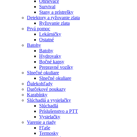
Ohrievače
Survival
Stany a prístrešky
Detektory a ryžovanie zlata
Ryžovanie zlata
Prvá pomoc
Lekárničky
Ostatné
Batohy
Batohy
Hydrovaky
Bočné kapsy
Prepravné vozíky
Slnečné okuliare
Slnečné okuliare
Ďalekohľady
Darčekové poukazy
Karabínky
Slúchadlá a vysielačky
Slúchadlá
Príslušenstvo a PTT
Vysielačky
Varenie a riady
Fľaše
Termosky