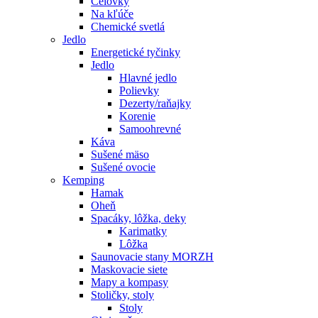
Čelovky
Na kľúče
Chemické svetlá
Jedlo
Energetické tyčinky
Jedlo
Hlavné jedlo
Polievky
Dezerty/raňajky
Korenie
Samoohrevné
Káva
Sušené mäso
Sušené ovocie
Kemping
Hamak
Oheň
Spacáky, lôžka, deky
Karimatky
Lôžka
Saunovacie stany MORZH
Maskovacie siete
Mapy a kompasy
Stoličky, stoly
Stoly