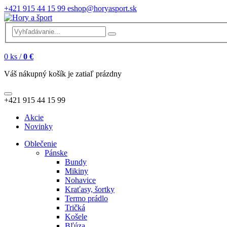
+421 915 44 15 99
eshop@horyasport.sk
0
ks /
0 €
Váš nákupný košík je zatiaľ prázdny
+421 915 44 15 99
Akcie
Novinky
Oblečenie
Pánske
Bundy
Mikiny
Nohavice
Kraťasy, šortky
Termo prádlo
Tričká
Košele
Bľúza