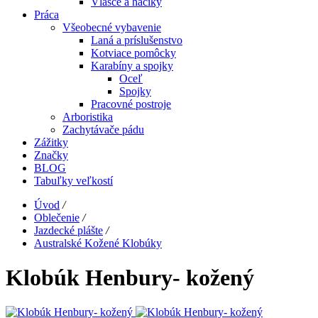
Vlasce a háčiky
Práca
Všeobecné vybavenie
Laná a príslušenstvo
Kotviace pomôcky
Karabíny a spojky
Oceľ
Spojky
Pracovné postroje
Arboristika
Zachytávače pádu
Zážitky
Značky
BLOG
Tabuľky veľkostí
Úvod
/
Oblečenie
/
Jazdecké plášte
/
Australské Kožené Klobúky
Klobúk Henbury- kožený