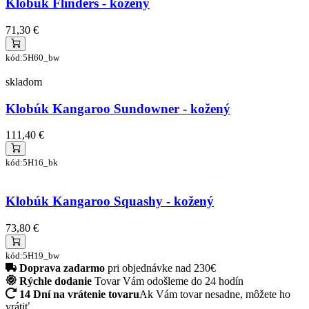
Klobúk Flinders - kožený
71,30 €
kód:5H60_bw
skladom
Klobúk Kangaroo Sundowner - kožený
111,40 €
kód:5H16_bk
Klobúk Kangaroo Squashy - kožený
73,80 €
kód:5H19_bw
Doprava zadarmo
pri objednávke nad 230€
Rýchle dodanie
Tovar Vám odošleme do 24 hodín
14 Dní na vrátenie tovaru
Ak Vám tovar nesadne, môžete ho
vrátiť