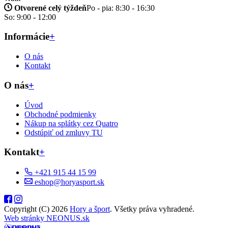
Otvorené celý týždeň
Po - pia: 8:30 - 16:30
So: 9:00 - 12:00
Informácie
+
O nás
Kontakt
O nás
+
Úvod
Obchodné podmienky
Nákup na splátky cez Quatro
Odstúpiť od zmluvy TU
Kontakt
+
+421 915 44 15 99
eshop@horyasport.sk
Copyright (C) 2026
Hory a šport
. Všetky práva vyhradené.
Web stránky NEONUS.sk