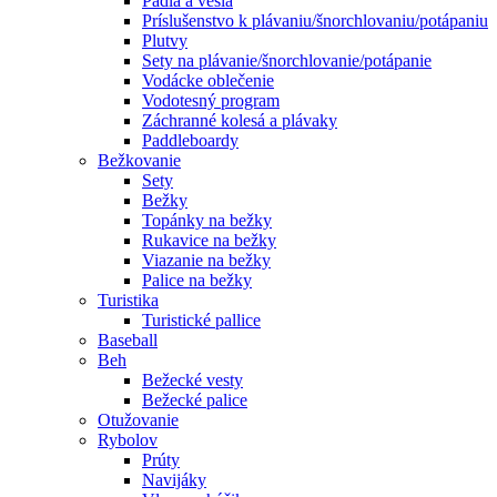
Pádla a veslá
Príslušenstvo k plávaniu/šnorchlovaniu/potápaniu
Plutvy
Sety na plávanie/šnorchlovanie/potápanie
Vodácke oblečenie
Vodotesný program
Záchranné kolesá a plávaky
Paddleboardy
Bežkovanie
Sety
Bežky
Topánky na bežky
Rukavice na bežky
Viazanie na bežky
Palice na bežky
Turistika
Turistické pallice
Baseball
Beh
Bežecké vesty
Bežecké palice
Otužovanie
Rybolov
Prúty
Navijáky