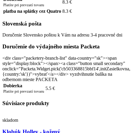
8.3 €
Platíte pri prevzatí tovaru
platba na splátky cez Quatro
8.3 €
Slovenská pošta
Doručenie Slovensko poštou k Vám na adresu 3-4 pracovné dni
Doručenie do výdajného miesta Packeta
<div class="packetery-branch-list" data-country="sk"><span
style="display:block"></span><a class="button small secondary"
onclick="Packeta.Widget.pick('cb503368815bbf14',initZasielkovna,
{country:'sk'})">vybrať</a></div> vyzdvihnutie balíka na
odbernom mieste PACKETA
Dobierka
5.5 €
Platíte pri prevzatí tovaru
Súvisiace produkty
skladom
Klobúk Holley - kožený