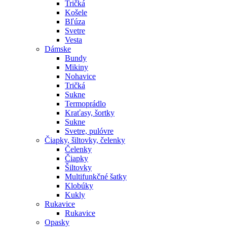
Tričká
Košele
Bľúza
Svetre
Vesta
Dámske
Bundy
Mikiny
Nohavice
Tričká
Sukne
Termoprádlo
Kraťasy, šortky
Sukne
Svetre, pulóvre
Čiapky, šiltovky, čelenky
Čelenky
Čiapky
Šiltovky
Multifunkčné šatky
Klobúky
Kukly
Rukavice
Rukavice
Opasky