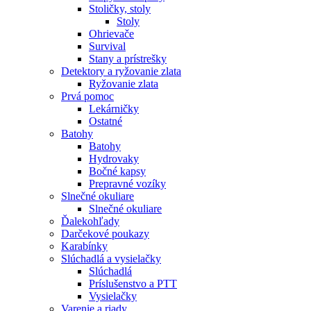
Stoličky, stoly
Stoly
Ohrievače
Survival
Stany a prístrešky
Detektory a ryžovanie zlata
Ryžovanie zlata
Prvá pomoc
Lekárničky
Ostatné
Batohy
Batohy
Hydrovaky
Bočné kapsy
Prepravné vozíky
Slnečné okuliare
Slnečné okuliare
Ďalekohľady
Darčekové poukazy
Karabínky
Slúchadlá a vysielačky
Slúchadlá
Príslušenstvo a PTT
Vysielačky
Varenie a riady