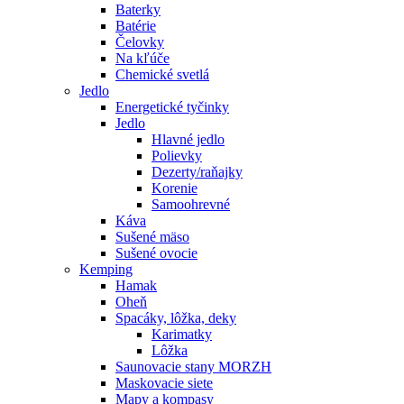
Baterky
Batérie
Čelovky
Na kľúče
Chemické svetlá
Jedlo
Energetické tyčinky
Jedlo
Hlavné jedlo
Polievky
Dezerty/raňajky
Korenie
Samoohrevné
Káva
Sušené mäso
Sušené ovocie
Kemping
Hamak
Oheň
Spacáky, lôžka, deky
Karimatky
Lôžka
Saunovacie stany MORZH
Maskovacie siete
Mapy a kompasy