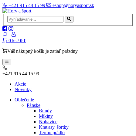
+421 915 44 15 99
eshop@horyasport.sk
0
ks /
0 €
Váš nákupný košík je zatiaľ prázdny
+421 915 44 15 99
Akcie
Novinky
Oblečenie
Pánske
Bundy
Mikiny
Nohavice
Kraťasy, šortky
Termo prádlo