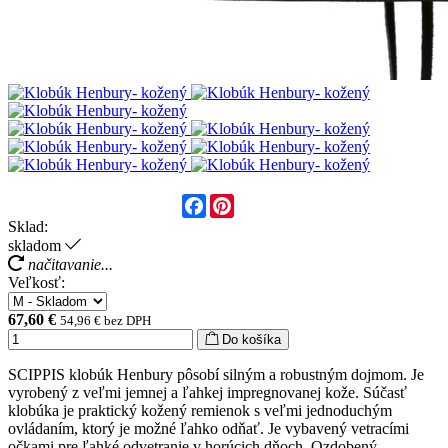
Facebook
Pinterest
Sklad:
skladom
načitavanie...
Veľkosť:
67,60 €
54,96 € bez DPH
Do košíka
SCIPPIS klobúk Henbury pôsobí silným a robustným dojmom. Je
vyrobený z veľmi jemnej a ľahkej impregnovanej kože. Súčasť
klobúka je praktický kožený remienok s veľmi jednoduchým
ovládaním, ktorý je možné ľahko odňať. Je vybavený vetracími
očkami pre ľahké odvetranie v horúcich dňoch. Ozdobený