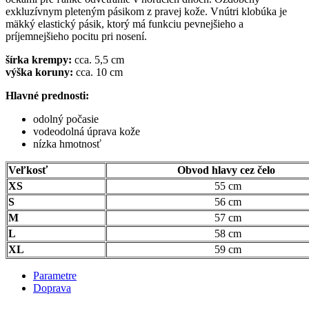
exkluzívnym pleteným pásikom z pravej kože. Vnútri klobúka je
mäkký elastický pásik, ktorý má funkciu pevnejšieho a
príjemnejšieho pocitu pri nosení.
šírka krempy:
cca. 5,5 cm
výška koruny:
cca. 10 cm
Hlavné prednosti:
odolný počasie
vodeodolná úprava kože
nízka hmotnosť
Veľkosť
Obvod hlavy cez čelo
XS
55 cm
S
56 cm
M
57 cm
L
58 cm
XL
59 cm
Parametre
Doprava