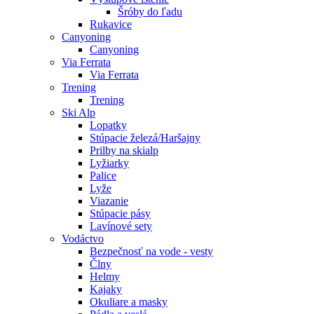
Šróby do ľadu
Rukavice
Canyoning
Canyoning
Via Ferrata
Via Ferrata
Trening
Trening
Ski Alp
Lopatky
Stúpacie železá/Haršajny
Prilby na skialp
Lyžiarky
Palice
Lyže
Viazanie
Stúpacie pásy
Lavínové sety
Vodáctvo
Bezpečnosť na vode - vesty
Člny
Helmy
Kajaky
Okuliare a masky