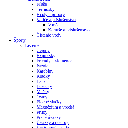
Fľaše
Termosky
Riady a príbory
Variče a príslušenstvo
Variče
Kartuše a príslušenstvo
Čistenie vody
Športy
Lezenie
Cepíny
Expressky
Friendy a vklínence
Istenie
Karabíny
Kladky
Laná
Lezečky
Mačky
Osmy
Ploché slučky
Magnézium a vrecká
Prilby
Prsné úväzky
Úväzky a postroje
Výstupové istenie