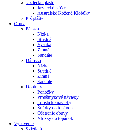
Jazdecké plášte
Jazdecké plášte
Australské Kožené Klobúky
Pršiplášte
Obuv
Pánska
Nízka
Stredná
Vysoká
Zimná
Sandále
Dámska
Nízka
Stredná
Zimná
Sandále
Doplnky
Ponožky
Protišmykové návleky
Turistické návleky
Šnúrky do topánok
Ošetrenie obuvy
Vložky do topánok
Vybavenie
Svietidlá