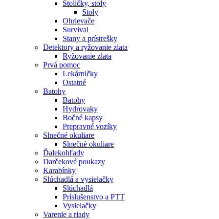
Stoličky, stoly
Stoly
Ohrievače
Survival
Stany a prístrešky
Detektory a ryžovanie zlata
Ryžovanie zlata
Prvá pomoc
Lekárničky
Ostatné
Batohy
Batohy
Hydrovaky
Bočné kapsy
Prepravné vozíky
Slnečné okuliare
Slnečné okuliare
Ďalekohľady
Darčekové poukazy
Karabínky
Slúchadlá a vysielačky
Slúchadlá
Príslušenstvo a PTT
Vysielačky
Varenie a riady