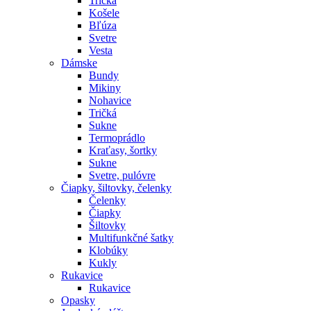
Tričká
Košele
Bľúza
Svetre
Vesta
Dámske
Bundy
Mikiny
Nohavice
Tričká
Sukne
Termoprádlo
Kraťasy, šortky
Sukne
Svetre, pulóvre
Čiapky, šiltovky, čelenky
Čelenky
Čiapky
Šiltovky
Multifunkčné šatky
Klobúky
Kukly
Rukavice
Rukavice
Opasky