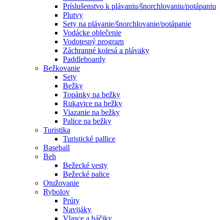
Príslušenstvo k plávaniu/šnorchlovaniu/potápaniu
Plutvy
Sety na plávanie/šnorchlovanie/potápanie
Vodácke oblečenie
Vodotesný program
Záchranné kolesá a plávaky
Paddleboardy
Bežkovanie
Sety
Bežky
Topánky na bežky
Rukavice na bežky
Viazanie na bežky
Palice na bežky
Turistika
Turistické pallice
Baseball
Beh
Bežecké vesty
Bežecké palice
Otužovanie
Rybolov
Prúty
Navijáky
Vlasce a háčiky