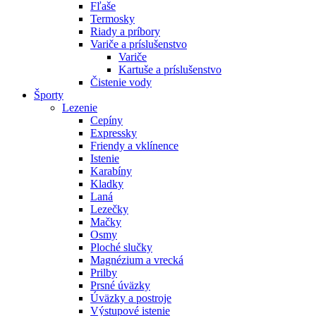
Fľaše
Termosky
Riady a príbory
Variče a príslušenstvo
Variče
Kartuše a príslušenstvo
Čistenie vody
Športy
Lezenie
Cepíny
Expressky
Friendy a vklínence
Istenie
Karabíny
Kladky
Laná
Lezečky
Mačky
Osmy
Ploché slučky
Magnézium a vrecká
Prilby
Prsné úväzky
Úväzky a postroje
Výstupové istenie