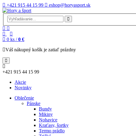
+421 915 44 15 99
eshop@horyasport.sk
0
ks /
0 €
Váš nákupný košík je zatiaľ prázdny
+421 915 44 15 99
Akcie
Novinky
Oblečenie
Pánske
Bundy
Mikiny
Nohavice
Kraťasy, šortky
Termo prádlo