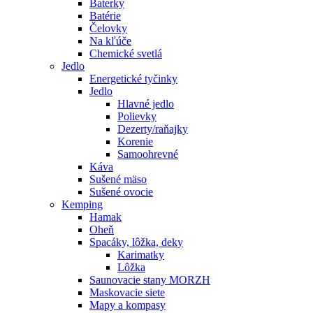
Baterky
Batérie
Čelovky
Na kľúče
Chemické svetlá
Jedlo
Energetické tyčinky
Jedlo
Hlavné jedlo
Polievky
Dezerty/raňajky
Korenie
Samoohrevné
Káva
Sušené mäso
Sušené ovocie
Kemping
Hamak
Oheň
Spacáky, lôžka, deky
Karimatky
Lôžka
Saunovacie stany MORZH
Maskovacie siete
Mapy a kompasy