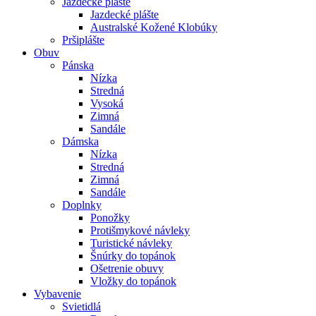
Jazdecké plášte
Jazdecké plášte
Australské Kožené Klobúky
Pršiplášte
Obuv
Pánska
Nízka
Stredná
Vysoká
Zimná
Sandále
Dámska
Nízka
Stredná
Zimná
Sandále
Doplnky
Ponožky
Protišmykové návleky
Turistické návleky
Šnúrky do topánok
Ošetrenie obuvy
Vložky do topánok
Vybavenie
Svietidlá