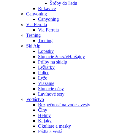
Šróby do ľadu
Rukavice
Canyoning
Canyoning
Via Ferrata
Via Ferrata
Trening
Trening
Ski Alp
Lopatky
Stúpacie železá/Haršajny
Prilby na skialp
Lyžiarky
Palice
Lyže
Viazanie
Stúpacie pásy
Lavínové sety
Vodáctvo
Bezpečnosť na vode - vesty
Člny
Helmy
Kajaky
Okuliare a masky
Pádla a veslá