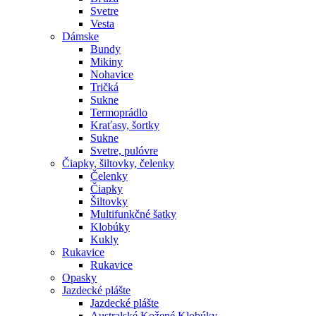
Svetre
Vesta
Dámske
Bundy
Mikiny
Nohavice
Tričká
Sukne
Termoprádlo
Kraťasy, šortky
Sukne
Svetre, pulóvre
Čiapky, šiltovky, čelenky
Čelenky
Čiapky
Šiltovky
Multifunkčné šatky
Klobúky
Kukly
Rukavice
Rukavice
Opasky
Jazdecké plášte
Jazdecké plášte
Australské Kožené Klobúky