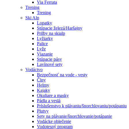
Via Ferrata
Trening
Trening
Ski Alp
Lopatky
Stúpacie železá/Haršajny
Prilby na skialp
Lyžiarky
Palice
Lyže
Viazanie
Stúpacie pásy
Lavínové sety
Vodáctvo
Bezpečnosť na vode - vesty
Člny
Helmy
Kajaky
Okuliare a masky
Pádla a veslá
Príslušenstvo k plávaniu/šnorchlovaniu/potápaniu
Plutvy
Sety na plávanie/šnorchlovanie/potápanie
Vodácke oblečenie
Vodotesný program