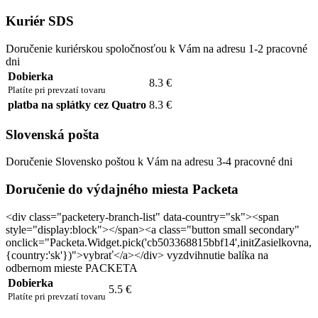
Kuriér SDS
Doručenie kuriérskou spoločnosťou k Vám na adresu 1-2 pracovné
dni
Dobierka
8.3 €
Platíte pri prevzatí tovaru
platba na splátky cez Quatro
8.3 €
Slovenská pošta
Doručenie Slovensko poštou k Vám na adresu 3-4 pracovné dni
Doručenie do výdajného miesta Packeta
<div class="packetery-branch-list" data-country="sk"><span
style="display:block"></span><a class="button small secondary"
onclick="Packeta.Widget.pick('cb503368815bbf14',initZasielkovna,
{country:'sk'})">vybrať</a></div> vyzdvihnutie balíka na
odbernom mieste PACKETA
Dobierka
5.5 €
Platíte pri prevzatí tovaru