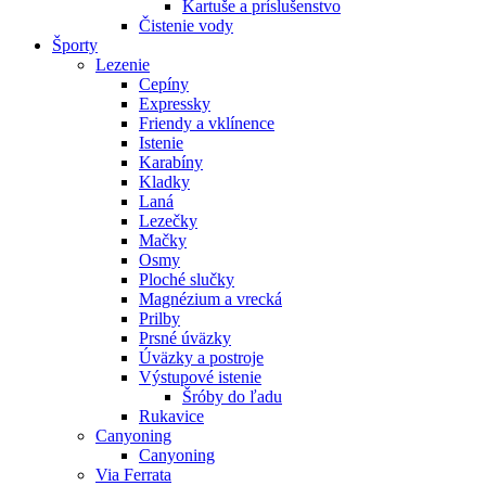
Kartuše a príslušenstvo
Čistenie vody
Športy
Lezenie
Cepíny
Expressky
Friendy a vklínence
Istenie
Karabíny
Kladky
Laná
Lezečky
Mačky
Osmy
Ploché slučky
Magnézium a vrecká
Prilby
Prsné úväzky
Úväzky a postroje
Výstupové istenie
Šróby do ľadu
Rukavice
Canyoning
Canyoning
Via Ferrata