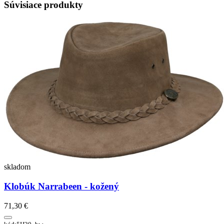
Súvisiace produkty
skladom
Klobúk Narrabeen - kožený
71,30 €