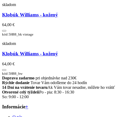
skladom
Klobúk Williams - kožený
64,00 €
kód:5H88_bk vintage
skladom
Klobúk Williams - kožený
64,00 €
kód:5H88_bw
Doprava zadarmo
pri objednávke nad 230€
Rýchle dodanie
Tovar Vám odošleme do 24 hodín
14 Dní na vrátenie tovaru
Ak Vám tovar nesadne, môžete ho vrátiť
Otvorené celý týždeň
Po - pia: 8:30 - 16:30
So: 9:00 - 12:00
Informácie
+
O nás