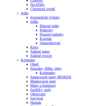
Čelovky
Na kľúče
Chemické svetlá
Jedlo
Energetické tyčinky
Jedlo
Hlavné jedlo
Polievky
Dezerty/raňajky
Korenie
Samoohrevné
Káva
Sušené mäso
Sušené ovocie
Kemping
Oheň
Spacáky, lôžka, deky
Karimatky
Saunovacie stany MORZH
Maskovacie siete
Mapy a kompasy
Stoličky, stoly
Ohrievače
Survival
Hamak