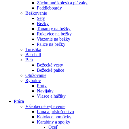
Záchranné kolesá a plávaky
Paddleboardy
Bežkovanie
Sety
Bežky
Topánky na bežky
Rukavice na bežky
Viazanie na bežky
Palice na bežky
Turistika
Baseball
Beh
Bežecké vesty
Bežecké palice
Otužovanie
Rybolov
Prúty
Navijáky
Vlasce a háčiky
Práca
Všeobecné vybavenie
Laná a príslušenstvo
Kotviace pomôcky
Karabíny a spojky
Oceľ