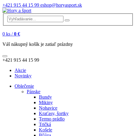
+421 915 44 15 99
eshop@horyasport.sk
0
ks /
0 €
Váš nákupný košík je zatiaľ prázdny
+421 915 44 15 99
Akcie
Novinky
Oblečenie
Pánske
Bundy
Mikiny
Nohavice
Kraťasy, šortky
Termo prádlo
Tričká
Košele
Bľúza