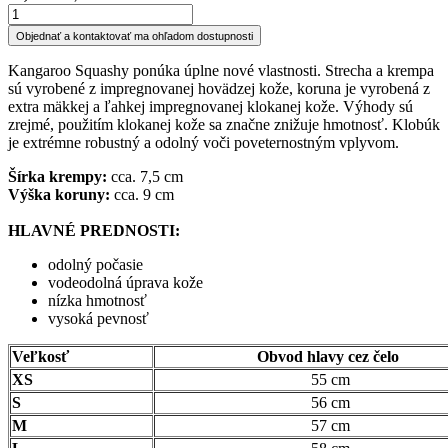
Objednať a kontaktovať ma ohľadom dostupnosti
Kangaroo Squashy ponúka úplne nové vlastnosti. Strecha a krempa
sú vyrobené z impregnovanej hovädzej kože, koruna je vyrobená z
extra mäkkej a ľahkej impregnovanej klokanej kože. Výhody sú
zrejmé, použitím klokanej kože sa značne znižuje hmotnosť. Klobúk
je extrémne robustný a odolný voči poveternostným vplyvom.
Šírka krempy:
cca. 7,5 cm
Výška koruny:
cca. 9 cm
HLAVNÉ PREDNOSTI:
odolný počasie
vodeodolná úprava kože
nízka hmotnosť
vysoká pevnosť
Veľkosť
Obvod hlavy cez čelo
XS
55 cm
S
56 cm
M
57 cm