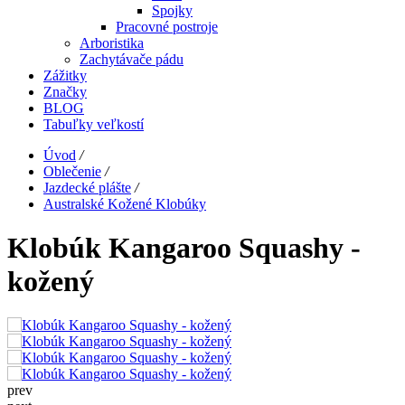
Spojky
Pracovné postroje
Arboristika
Zachytávače pádu
Zážitky
Značky
BLOG
Tabuľky veľkostí
Úvod
/
Oblečenie
/
Jazdecké plášte
/
Australské Kožené Klobúky
Klobúk Kangaroo Squashy -
kožený
prev