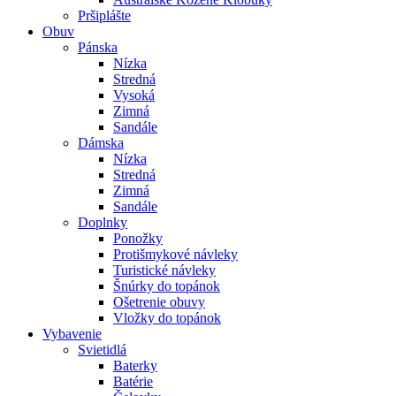
Pršiplášte
Obuv
Pánska
Nízka
Stredná
Vysoká
Zimná
Sandále
Dámska
Nízka
Stredná
Zimná
Sandále
Doplnky
Ponožky
Protišmykové návleky
Turistické návleky
Šnúrky do topánok
Ošetrenie obuvy
Vložky do topánok
Vybavenie
Svietidlá
Baterky
Batérie