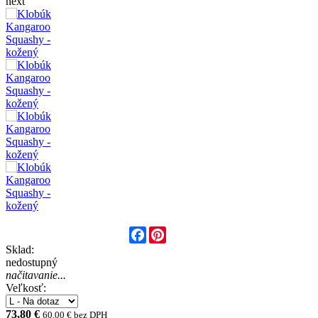
next
Facebook
Pinterest
Sklad:
nedostupný
načitavanie...
Veľkosť:
73,80 €
60,00 € bez DPH