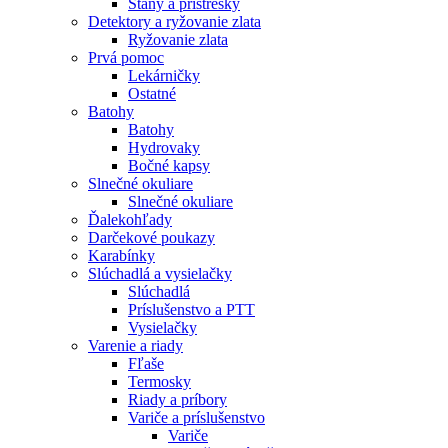
Stany a prístrešky
Detektory a ryžovanie zlata
Ryžovanie zlata
Prvá pomoc
Lekárničky
Ostatné
Batohy
Batohy
Hydrovaky
Bočné kapsy
Slnečné okuliare
Slnečné okuliare
Ďalekohľady
Darčekové poukazy
Karabínky
Slúchadlá a vysielačky
Slúchadlá
Príslušenstvo a PTT
Vysielačky
Varenie a riady
Fľaše
Termosky
Riady a príbory
Variče a príslušenstvo
Variče