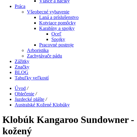
Vlasce a háčiky
Práca
Všeobecné vybavenie
Laná a príslušenstvo
Kotviace pomôcky
Karabíny a spojky
Oceľ
Spojky
Pracovné postroje
Arboristika
Zachytávače pádu
Zážitky
Značky
BLOG
Tabuľky veľkostí
Úvod
/
Oblečenie
/
Jazdecké plášte
/
Australské Kožené Klobúky
Klobúk Kangaroo Sundowner -
kožený