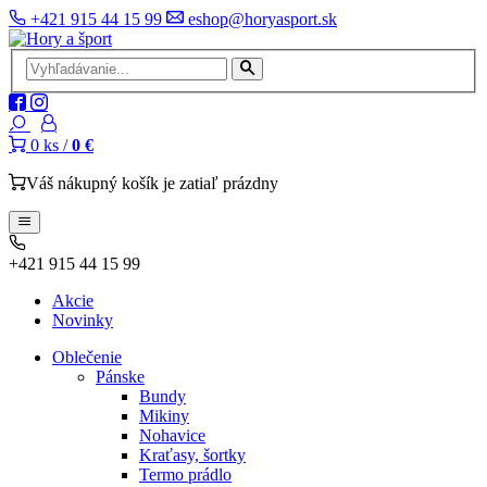
+421 915 44 15 99
eshop@horyasport.sk
0
ks /
0 €
Váš nákupný košík je zatiaľ prázdny
+421 915 44 15 99
Akcie
Novinky
Oblečenie
Pánske
Bundy
Mikiny
Nohavice
Kraťasy, šortky
Termo prádlo