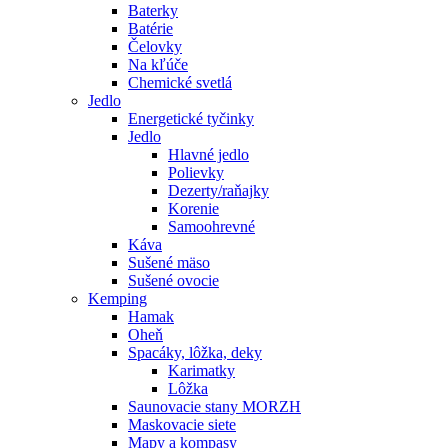
Baterky
Batérie
Čelovky
Na kľúče
Chemické svetlá
Jedlo
Energetické tyčinky
Jedlo
Hlavné jedlo
Polievky
Dezerty/raňajky
Korenie
Samoohrevné
Káva
Sušené mäso
Sušené ovocie
Kemping
Hamak
Oheň
Spacáky, lôžka, deky
Karimatky
Lôžka
Saunovacie stany MORZH
Maskovacie siete
Mapy a kompasy