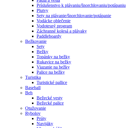
Pádla a veslá
Príslušenstvo k plávaniu/šnorchlovaniu/potápaniu
Plutvy
Sety na plávanie/šnorchlovanie/potápanie
Vodácke oblečenie
Vodotesný program
Záchranné kolesá a plávaky
Paddleboardy
Bežkovanie
Sety
Bežky
Topánky na bežky
Rukavice na bežky
Viazanie na bežky
Palice na bežky
Turistika
Turistické pallice
Baseball
Beh
Bežecké vesty
Bežecké palice
Otužovanie
Rybolov
Prúty
Navijáky