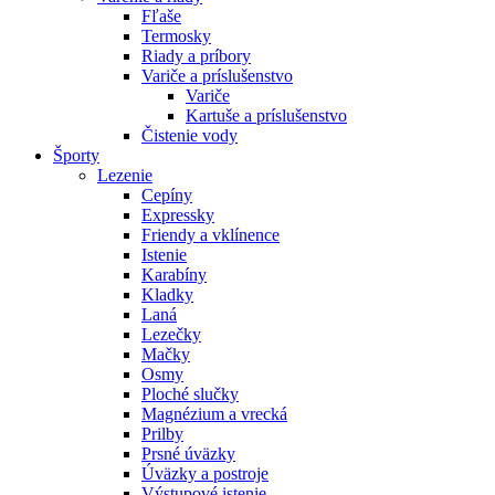
Fľaše
Termosky
Riady a príbory
Variče a príslušenstvo
Variče
Kartuše a príslušenstvo
Čistenie vody
Športy
Lezenie
Cepíny
Expressky
Friendy a vklínence
Istenie
Karabíny
Kladky
Laná
Lezečky
Mačky
Osmy
Ploché slučky
Magnézium a vrecká
Prilby
Prsné úväzky
Úväzky a postroje
Výstupové istenie