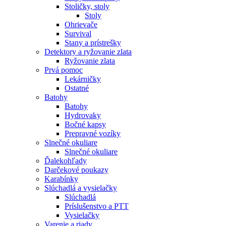
Stoličky, stoly
Stoly
Ohrievače
Survival
Stany a prístrešky
Detektory a ryžovanie zlata
Ryžovanie zlata
Prvá pomoc
Lekárničky
Ostatné
Batohy
Batohy
Hydrovaky
Bočné kapsy
Prepravné vozíky
Slnečné okuliare
Slnečné okuliare
Ďalekohľady
Darčekové poukazy
Karabínky
Slúchadlá a vysielačky
Slúchadlá
Príslušenstvo a PTT
Vysielačky
Varenie a riady