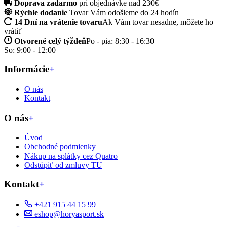
Doprava zadarmo
pri objednávke nad 230€
Rýchle dodanie
Tovar Vám odošleme do 24 hodín
14 Dní na vrátenie tovaru
Ak Vám tovar nesadne, môžete ho
vrátiť
Otvorené celý týždeň
Po - pia: 8:30 - 16:30
So: 9:00 - 12:00
Informácie
+
O nás
Kontakt
O nás
+
Úvod
Obchodné podmienky
Nákup na splátky cez Quatro
Odstúpiť od zmluvy TU
Kontakt
+
+421 915 44 15 99
eshop@horyasport.sk