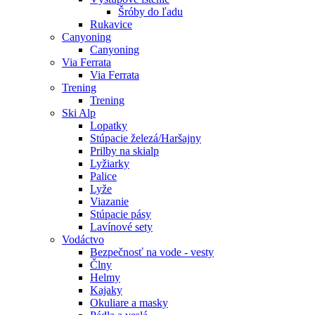
Šróby do ľadu
Rukavice
Canyoning
Canyoning
Via Ferrata
Via Ferrata
Trening
Trening
Ski Alp
Lopatky
Stúpacie železá/Haršajny
Prilby na skialp
Lyžiarky
Palice
Lyže
Viazanie
Stúpacie pásy
Lavínové sety
Vodáctvo
Bezpečnosť na vode - vesty
Člny
Helmy
Kajaky
Okuliare a masky