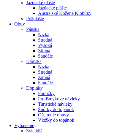
Jazdecké plášte
Jazdecké plášte
Australské Kožené Klobúky
Pršiplášte
Obuv
Pánska
Nízka
Stredná
Vysoká
Zimná
Sandále
Dámska
Nízka
Stredná
Zimná
Sandále
Doplnky
Ponožky
Protišmykové návleky
Turistické návleky
Šnúrky do topánok
Ošetrenie obuvy
Vložky do topánok
Vybavenie
Svietidlá