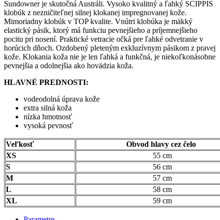
Sundowner je skutočná Austráli. Vysoko kvalitný a ľahký SCIPPIS
klobúk z nezničiteľnej silnej klokanej impregnovanej kože.
Mimoriadny klobúk v TOP kvalite. Vnútri klobúka je mäkký
elastický pásik, ktorý má funkciu pevnejšieho a príjemnejšieho
pocitu pri nosení. Praktické vetracie očká pre ľahké odvetranie v
horúcich dňoch. Ozdobený pleteným exkluzívnym pásikom z pravej
kože. Klokania koža nie je len ľahká a funkčná, je niekoľkonásobne
pevnejšia a odolnejšia ako hovädzia koža.
HLAVNÉ PREDNOSTI:
vodeodolná úprava kože
extra silná koža
nízka hmotnosť
vysoká pevnosť
Veľkosť
Obvod hlavy cez čelo
XS
55 cm
S
56 cm
M
57 cm
L
58 cm
XL
59 cm
Parametre