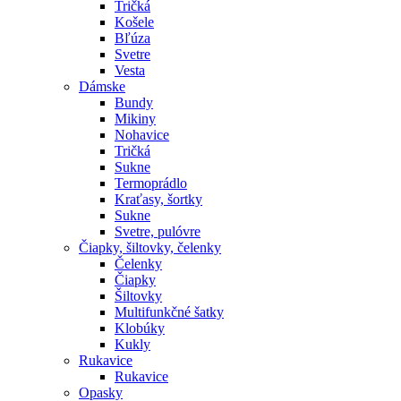
Tričká
Košele
Bľúza
Svetre
Vesta
Dámske
Bundy
Mikiny
Nohavice
Tričká
Sukne
Termoprádlo
Kraťasy, šortky
Sukne
Svetre, pulóvre
Čiapky, šiltovky, čelenky
Čelenky
Čiapky
Šiltovky
Multifunkčné šatky
Klobúky
Kukly
Rukavice
Rukavice
Opasky