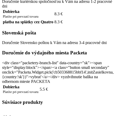
Doručenie kuriérskou spoločnosťou k Vám na adresu 1-2 pracovné
dni
Dobierka
8.3 €
Platíte pri prevzatí tovaru
platba na splátky cez Quatro
8.3 €
Slovenská pošta
Doručenie Slovensko poštou k Vám na adresu 3-4 pracovné dni
Doručenie do výdajného miesta Packeta
<div class="packetery-branch-list" data-country="sk"><span
style="display:block"></span><a class="button small secondary"
onclick="Packeta.Widget.pick('cb503368815bbf14',initZasielkovna,
{country:'sk'})">vybrať</a></div> vyzdvihnutie balíka na
odbernom mieste PACKETA
Dobierka
5.5 €
Platíte pri prevzatí tovaru
Súvisiace produkty